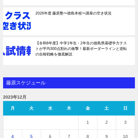
2026年度 藤原塾〜徳島本校〜講座の空き状況
【令和8年度】中学1年生・2年生の徳島県基礎学力テス
トが平均300点割れの衝撃！最新ボーダーラインと逆転
の合格戦略を徹底解説
藤原スケジュール
2023年12月
月
火
水
木
金
土
日
1
2
3
4
5
6
7
8
9
10