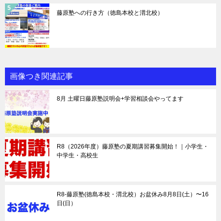
藤原塾への行き方（徳島本校と渭北校）
画像つき関連記事
8月 土曜日藤原塾説明会+学習相談会やってます
R8（2026年度）藤原塾の夏期講習募集開始！｜小学生・
中学生・高校生
R8-藤原塾(徳島本校・渭北校）お盆休み8月8日(土）〜16
日(日）