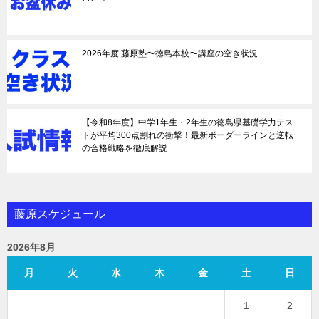
2026年度 藤原塾〜徳島本校〜講座の空き状況
【令和8年度】中学1年生・2年生の徳島県基礎学力テス
トが平均300点割れの衝撃！最新ボーダーラインと逆転
の合格戦略を徹底解説
藤原スケジュール
2026年8月
月
火
水
木
金
土
日
1
2