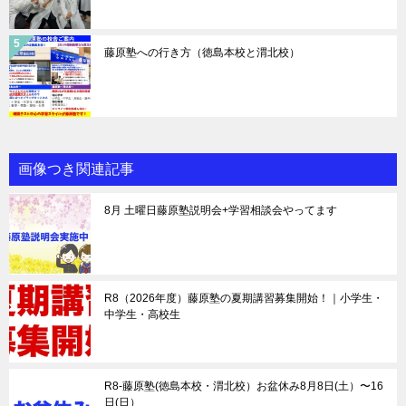
藤原塾への行き方（徳島本校と渭北校）
画像つき関連記事
8月 土曜日藤原塾説明会+学習相談会やってます
R8（2026年度）藤原塾の夏期講習募集開始！｜小学生・
中学生・高校生
R8-藤原塾(徳島本校・渭北校）お盆休み8月8日(土）〜16
日(日）