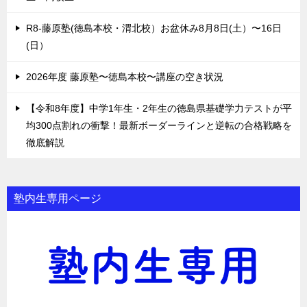
R8-藤原塾(徳島本校・渭北校）お盆休み8月8日(土）〜16日
(日）
2026年度 藤原塾〜徳島本校〜講座の空き状況
【令和8年度】中学1年生・2年生の徳島県基礎学力テストが平
均300点割れの衝撃！最新ボーダーラインと逆転の合格戦略を
徹底解説
塾内生専用ページ