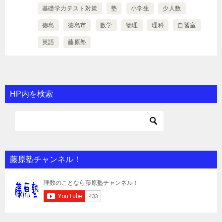
基礎学力テスト対策
塾
小学生
少人数
徳島
徳島市
数学
物理
理科
自習室
英語
藤原塾
HP内を検索
藤原塾チャンネル！