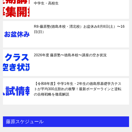
中学生・高校生
R8-藤原塾(徳島本校・渭北校）お盆休み8月8日(土）〜16
日(日）
2026年度 藤原塾〜徳島本校〜講座の空き状況
【令和8年度】中学1年生・2年生の徳島県基礎学力テス
トが平均300点割れの衝撃！最新ボーダーラインと逆転
の合格戦略を徹底解説
藤原スケジュール