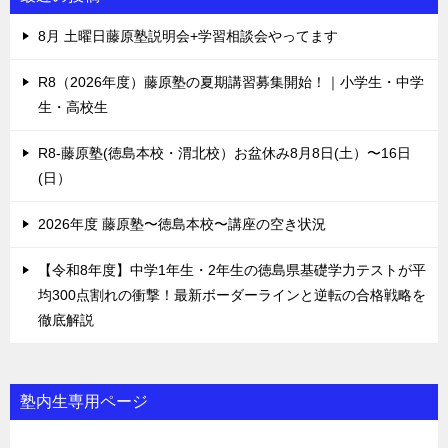
8月 土曜日藤原塾説明会+学習相談会やってます
R8（2026年度）藤原塾の夏期講習募集開始！｜小学生・中学
生・高校生
R8-藤原塾(徳島本校・渭北校）お盆休み8月8日(土）〜16日
(日）
2026年度 藤原塾〜徳島本校〜講座の空き状況
【令和8年度】中学1年生・2年生の徳島県基礎学力テストが平
均300点割れの衝撃！最新ボーダーラインと逆転の合格戦略を
徹底解説
塾内生専用ページ