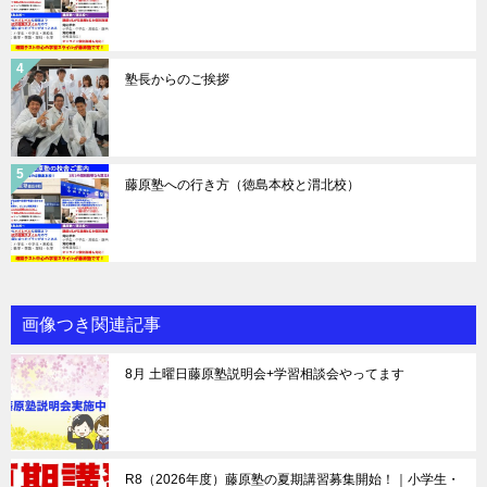
塾長からのご挨拶
藤原塾への行き方（徳島本校と渭北校）
画像つき関連記事
8月 土曜日藤原塾説明会+学習相談会やってます
R8（2026年度）藤原塾の夏期講習募集開始！｜小学生・