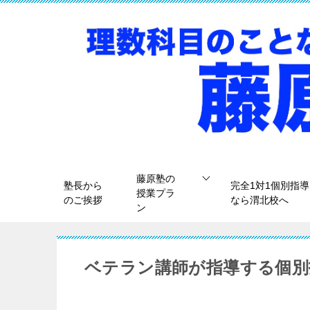
藤原塾の
塾長から
完全1対1個別指導
授業プラ
のご挨拶
なら渭北校へ
ン
ベテラン講師が指導する個別