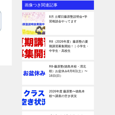
画像つき関連記事
8月 土曜日藤原塾説明会+学
習相談会やってます
R8（2026年度）藤原塾の夏
期講習募集開始！｜小学生・
中学生・高校生
R8-藤原塾(徳島本校・渭北
校）お盆休み8月8日(土）〜
16日(日）
2026年度 藤原塾〜徳島本
校〜講座の空き状況