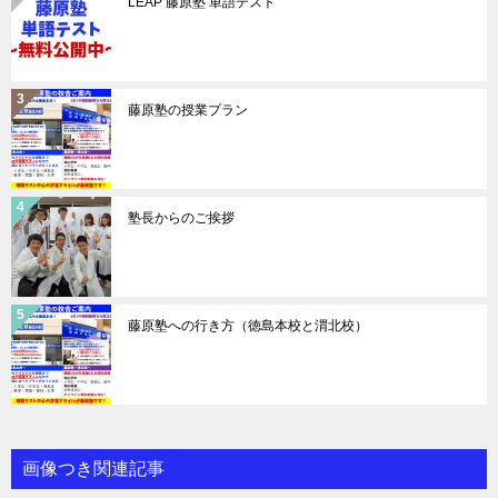
LEAP 藤原塾 単語テスト
藤原塾の授業プラン
塾長からのご挨拶
藤原塾への行き方（徳島本校と渭北校）
画像つき関連記事