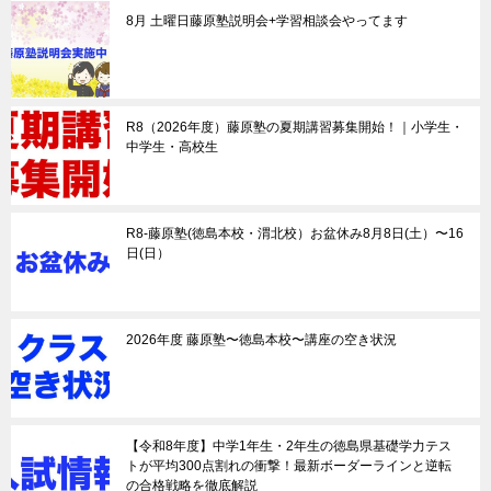
8月 土曜日藤原塾説明会+学習相談会やってます
R8（2026年度）藤原塾の夏期講習募集開始！｜小学生・
中学生・高校生
R8-藤原塾(徳島本校・渭北校）お盆休み8月8日(土）〜16
日(日）
2026年度 藤原塾〜徳島本校〜講座の空き状況
【令和8年度】中学1年生・2年生の徳島県基礎学力テス
トが平均300点割れの衝撃！最新ボーダーラインと逆転
の合格戦略を徹底解説