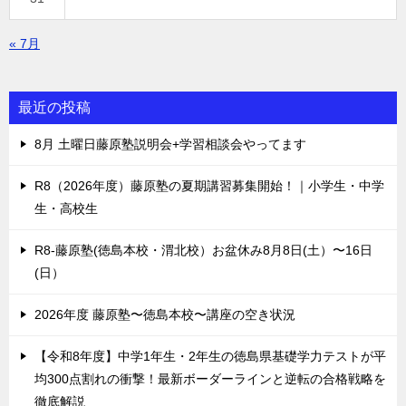
« 7月
最近の投稿
8月 土曜日藤原塾説明会+学習相談会やってます
R8（2026年度）藤原塾の夏期講習募集開始！｜小学生・中学
生・高校生
R8-藤原塾(徳島本校・渭北校）お盆休み8月8日(土）〜16日
(日）
2026年度 藤原塾〜徳島本校〜講座の空き状況
【令和8年度】中学1年生・2年生の徳島県基礎学力テストが平
均300点割れの衝撃！最新ボーダーラインと逆転の合格戦略を
徹底解説