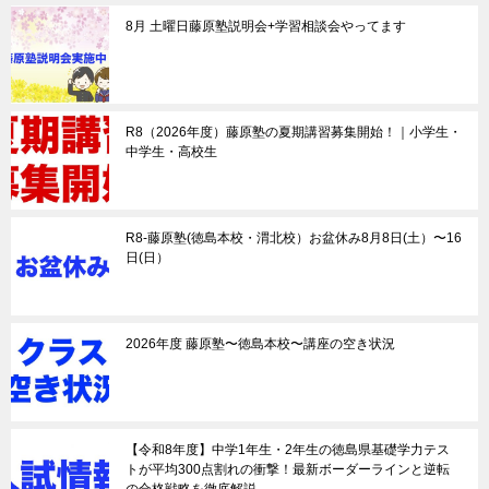
8月 土曜日藤原塾説明会+学習相談会やってます
R8（2026年度）藤原塾の夏期講習募集開始！｜小学生・
中学生・高校生
R8-藤原塾(徳島本校・渭北校）お盆休み8月8日(土）〜16
日(日）
2026年度 藤原塾〜徳島本校〜講座の空き状況
【令和8年度】中学1年生・2年生の徳島県基礎学力テス
トが平均300点割れの衝撃！最新ボーダーラインと逆転