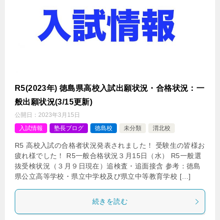
R5(2023年) 徳島県高校入試出願状況・合格状況：一
般出願状況(3/15更新)
公開日：
2023年3月15日
入試情報
塾長ブログ
徳島校
未分類
渭北校
R5 高校入試の合格者状況発表されました！ 受験生の皆様お
疲れ様でした！ R5一般合格状況３月15日（水） R5一般選
抜受検状況（３月９日現在）追検査・追面接含 参考：徳島
県公立高等学校・県立中学校及び県立中等教育学校 […]
続きを読む