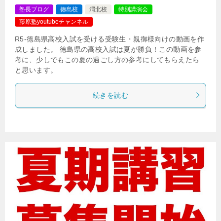
塾長ブログ
徳島校
渭北校
特別講演会
藤原塾youtubeチャンネル
R5-徳島県高校入試を受ける受験生・親御様向けの動画を作
成しました。 徳島県の高校入試は夏が勝負！この動画を参
考に、少しでもこの夏の過ごし方の参考にしてもらえたら
と思います。
続きを読む