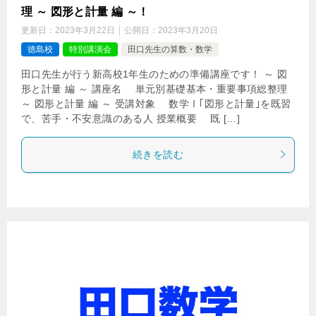
理 ～ 図形と計量 編 ～！
更新日：
2023年3月22日
公開日：
2023年3月20日
徳島校
特別講演会
田口先生の算数・数学
田口先生が行う新高校1年生のための準備講座です！ ～ 図
形と計量 編 ～ 講座名 単元別基礎基本・重要事項総整理
～ 図形と計量 編 ～ 受講対象 数学Ⅰ｢図形と計量｣を既習
で、苦手・不安意識のある人 授業概要 既 […]
続きを読む