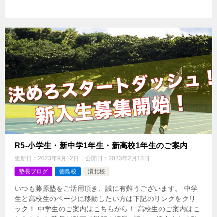
R5-小学生・新中学1年生・新高校1年生のご案内
更新日：
2023年9月12日
公開日：
2023年2月13日
塾長ブログ
徳島校
渭北校
いつも藤原塾をご活用頂き、誠に有難うございます。 中学
生と高校生のページに移動したい方は下記のリンクをクリ
ック！ 中学生のご案内はこちらから！ 高校生のご案内はこ