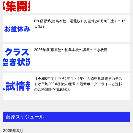
R8-藤原塾(徳島本校・渭北校）お盆休み8月8日(土）〜16
日(日）
2026年度 藤原塾〜徳島本校〜講座の空き状況
【令和8年度】中学1年生・2年生の徳島県基礎学力テス
トが平均300点割れの衝撃！最新ボーダーラインと逆転
の合格戦略を徹底解説
藤原スケジュール
2025年6月