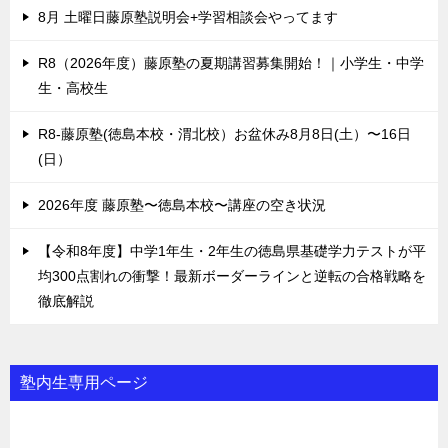
8月 土曜日藤原塾説明会+学習相談会やってます
R8（2026年度）藤原塾の夏期講習募集開始！｜小学生・中学
生・高校生
R8-藤原塾(徳島本校・渭北校）お盆休み8月8日(土）〜16日
(日）
2026年度 藤原塾〜徳島本校〜講座の空き状況
【令和8年度】中学1年生・2年生の徳島県基礎学力テストが平
均300点割れの衝撃！最新ボーダーラインと逆転の合格戦略を
徹底解説
塾内生専用ページ