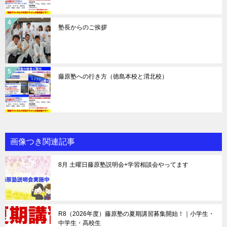
塾長からのご挨拶
藤原塾への行き方（徳島本校と渭北校）
画像つき関連記事
8月 土曜日藤原塾説明会+学習相談会やってます
R8（2026年度）藤原塾の夏期講習募集開始！｜小学生・
中学生・高校生