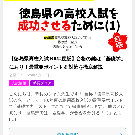
【徳島県高校入試 R8年度版】合格の鍵は「基礎学」
にあり！最重要ポイント＆対策を徹底解説
公開日：
2025年6月12日
入試情報
塾長ブログ
こんにちは、塾長のシャム先生です！ 自称「徳島県高校入
試の鬼」として、R8年度徳島県高校入試の最重要ポイント
**「基礎学力テスト」**について徹底解説します。 他県とは
異なり、徳島県では「基礎学」が合否を分ける「命」とも
[…]
続きを読む