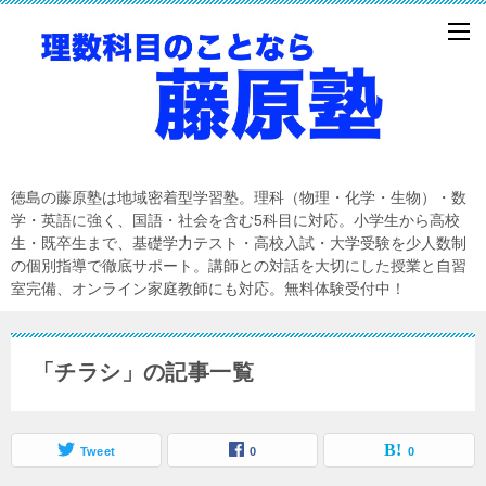
徳島の藤原塾は地域密着型学習塾。理科（物理・化学・生物）・数
学・英語に強く、国語・社会を含む5科目に対応。小学生から高校
生・既卒生まで、基礎学力テスト・高校入試・大学受験を少人数制
の個別指導で徹底サポート。講師との対話を大切にした授業と自習
室完備、オンライン家庭教師にも対応。無料体験受付中！
「チラシ」の記事一覧
Tweet
0
0