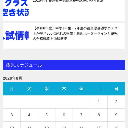
2026年度 藤原塾〜徳島本校〜講座の空き状況
【令和8年度】中学1年生・2年生の徳島県基礎学力テス
トが平均300点割れの衝撃！最新ボーダーラインと逆転
の合格戦略を徹底解説
藤原スケジュール
2026年8月
月
火
水
木
金
土
日
1
2
3
4
5
6
7
8
9