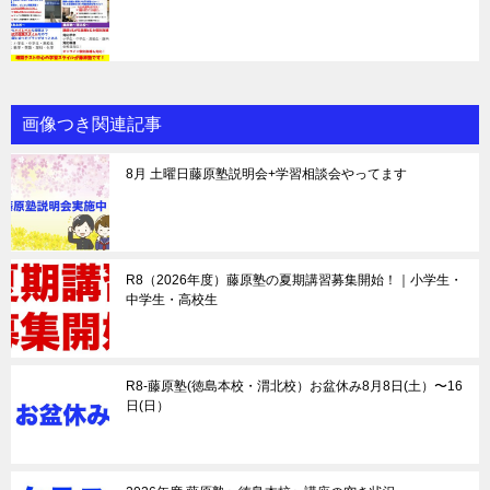
画像つき関連記事
8月 土曜日藤原塾説明会+学習相談会やってます
R8（2026年度）藤原塾の夏期講習募集開始！｜小学生・
中学生・高校生
R8-藤原塾(徳島本校・渭北校）お盆休み8月8日(土）〜16
日(日）