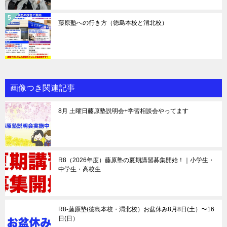
藤原塾への行き方（徳島本校と渭北校）
画像つき関連記事
8月 土曜日藤原塾説明会+学習相談会やってます
R8（2026年度）藤原塾の夏期講習募集開始！｜小学生・
中学生・高校生
R8-藤原塾(徳島本校・渭北校）お盆休み8月8日(土）〜16
日(日）