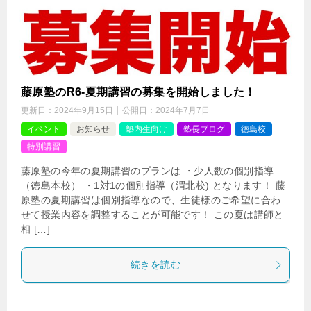
藤原塾のR6-夏期講習の募集を開始しました！
更新日：
2024年9月15日
公開日：
2024年7月7日
イベント
お知らせ
塾内生向け
塾長ブログ
徳島校
特別講習
藤原塾の今年の夏期講習のプランは ・少人数の個別指導
（徳島本校） ・1対1の個別指導（渭北校) となります！ 藤
原塾の夏期講習は個別指導なので、生徒様のご希望に合わ
せて授業内容を調整することが可能です！ この夏は講師と
相 […]
続きを読む