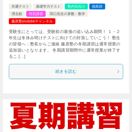
共通テスト
基礎学力テスト
塾内生向け
徳島校
渭北校
特別講習
田口先生の算数・数学
藤原塾youtubeチャンネル
受験生にとっては、受験前の最後の追い込み期間！ １・２
年生は冬休み明けテストに向けての対策していこう！ 塾生
の皆様へ：塾長からご連絡 藤原塾の冬期講習は通常授業の
追加扱いとなります。 冬期講習期間中に通常授業が終了す
るこ […]
続きを読む