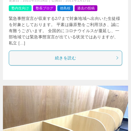
更新日：
2021年3月19日
公開日：
2021年1月17日
塾内生向け
塾長ブログ
徳島校
過去の投稿
緊急事態宣言が収束する2/7まで対象地域へ出向いた生徒様
を対象としております。 平素は藤原塾をご利用頂き、誠に
有難うございます。 全国的にコロナウイルスが蔓延し、一
部地域では緊急事態宣言が出ている状況ではありますが、
私立 […]
続きを読む