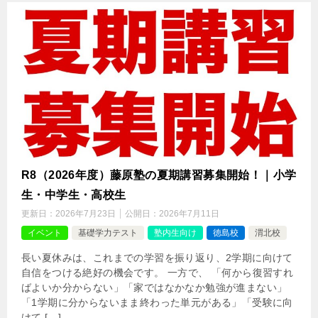
R8（2026年度）藤原塾の夏期講習募集開始！｜小学
生・中学生・高校生
更新日：
2026年7月23日
公開日：
2026年7月11日
イベント
基礎学力テスト
塾内生向け
徳島校
渭北校
長い夏休みは、これまでの学習を振り返り、2学期に向けて
自信をつける絶好の機会です。 一方で、 「何から復習すれ
ばよいか分からない」「家ではなかなか勉強が進まない」
「1学期に分からないまま終わった単元がある」「受験に向
けて […]