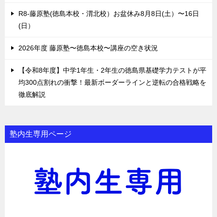
R8-藤原塾(徳島本校・渭北校）お盆休み8月8日(土）〜16日
(日）
2026年度 藤原塾〜徳島本校〜講座の空き状況
【令和8年度】中学1年生・2年生の徳島県基礎学力テストが平
均300点割れの衝撃！最新ボーダーラインと逆転の合格戦略を
徹底解説
塾内生専用ページ