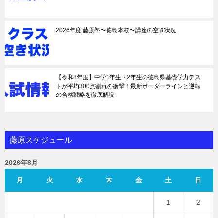
2026年度 藤原塾〜徳島本校〜講座の空き状況
【令和8年度】中学1年生・2年生の徳島県基礎学力テス
トが平均300点割れの衝撃！最新ボーダーラインと逆転
の合格戦略を徹底解説
藤原スケジュール
2026年8月
月
火
水
木
金
土
日
1
2