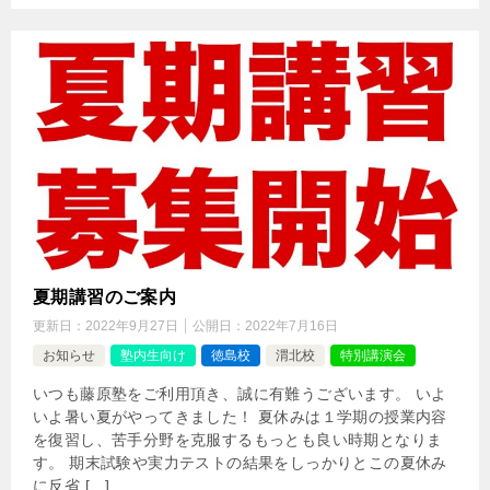
夏期講習のご案内
更新日：
2022年9月27日
公開日：
2022年7月16日
お知らせ
塾内生向け
徳島校
渭北校
特別講演会
いつも藤原塾をご利用頂き、誠に有難うございます。 いよ
いよ暑い夏がやってきました！ 夏休みは１学期の授業内容
を復習し、苦手分野を克服するもっとも良い時期となりま
す。 期末試験や実力テストの結果をしっかりとこの夏休み
に反省 […]