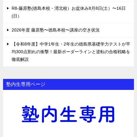
R8-藤原塾(徳島本校・渭北校）お盆休み8月8日(土）〜16日
(日）
2026年度 藤原塾〜徳島本校〜講座の空き状況
【令和8年度】中学1年生・2年生の徳島県基礎学力テストが平
均300点割れの衝撃！最新ボーダーラインと逆転の合格戦略を
徹底解説
塾内生専用ページ