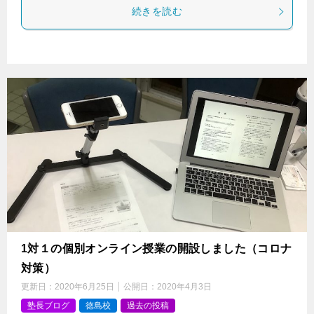
続きを読む
1対１の個別オンライン授業の開設しました（コロナ
対策）
更新日：
2020年6月25日
公開日：
2020年4月3日
塾長ブログ
徳島校
過去の投稿