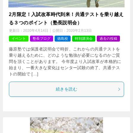
2月限定！入試改革時代到来！共通テストを乗り越え
る３つのポイント（塾長説明会）
更新日：
2020年4月14日
公開日：
2020年2月13日
イベント
塾長ブログ
徳島校
特別講演会
過去の投稿
藤原塾では保護者説明会で時折、これからの共通テストを
乗り越えるために、どのような勉強が必要になるのかご質
問を頂くことがあります。 今年度より入試改革が本格的に
始まり、一番大きな変化はセンター試験の終了、共通テス
トの開始で […]
続きを読む