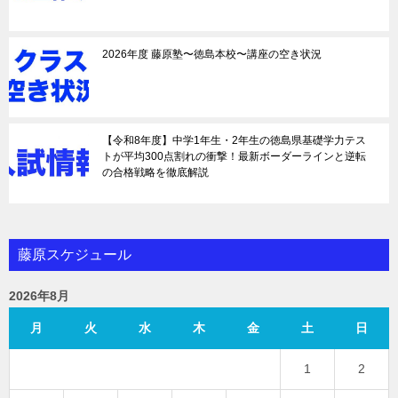
2026年度 藤原塾〜徳島本校〜講座の空き状況
【令和8年度】中学1年生・2年生の徳島県基礎学力テス
トが平均300点割れの衝撃！最新ボーダーラインと逆転
の合格戦略を徹底解説
藤原スケジュール
2026年8月
月
火
水
木
金
土
日
1
2