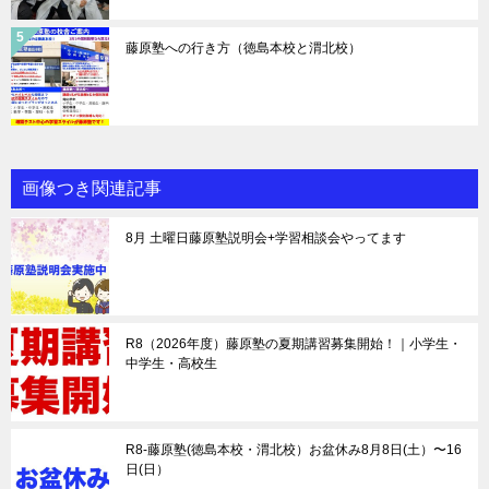
藤原塾への行き方（徳島本校と渭北校）
画像つき関連記事
8月 土曜日藤原塾説明会+学習相談会やってます
R8（2026年度）藤原塾の夏期講習募集開始！｜小学生・
中学生・高校生
R8-藤原塾(徳島本校・渭北校）お盆休み8月8日(土）〜16
日(日）