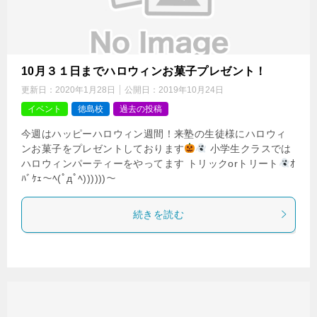
10月３１日までハロウィンお菓子プレゼント！
更新日：
2020年1月28日
公開日：
2019年10月24日
イベント
徳島校
過去の投稿
今週はハッピーハロウィン週間！来塾の生徒様にハロウィ
ンお菓子をプレゼントしております
小学生クラスでは
ハロウィンパーティーをやってます トリックorトリート
ｵ
ﾊﾞｹｪ～ﾍ(ﾟдﾟﾍ))))))～
続きを読む