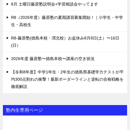
8月 土曜日藤原塾説明会+学習相談会やってます
R8（2026年度）藤原塾の夏期講習募集開始！｜小学生・中学
生・高校生
R8-藤原塾(徳島本校・渭北校）お盆休み8月8日(土）〜16日
(日）
2026年度 藤原塾〜徳島本校〜講座の空き状況
【令和8年度】中学1年生・2年生の徳島県基礎学力テストが平
均300点割れの衝撃！最新ボーダーラインと逆転の合格戦略を
徹底解説
塾内生専用ページ