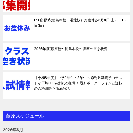
R8-藤原塾(徳島本校・渭北校）お盆休み8月8日(土）〜16
日(日）
2026年度 藤原塾〜徳島本校〜講座の空き状況
【令和8年度】中学1年生・2年生の徳島県基礎学力テス
トが平均300点割れの衝撃！最新ボーダーラインと逆転
の合格戦略を徹底解説
藤原スケジュール
2026年8月