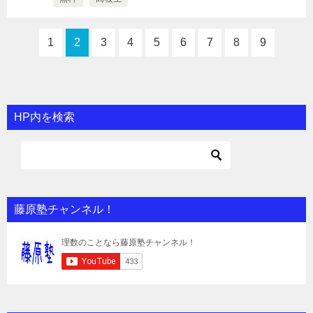
1
2
3
4
5
6
7
8
9
HP内を検索
藤原塾チャンネル！