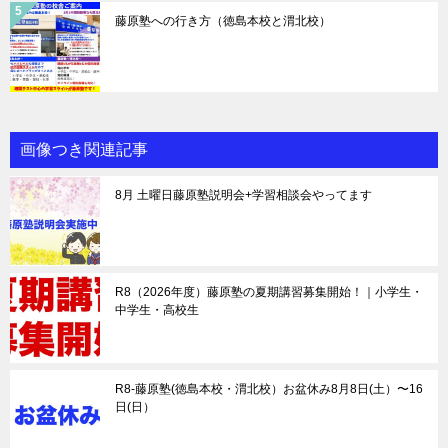
藤原塾への行き方（徳島本校と渭北校）
画像つき関連記事
8月 土曜日藤原塾説明会+学習相談会やってます
R8（2026年度）藤原塾の夏期講習募集開始！｜小学生・
中学生・高校生
R8-藤原塾(徳島本校・渭北校）お盆休み8月8日(土）〜16
日(日）