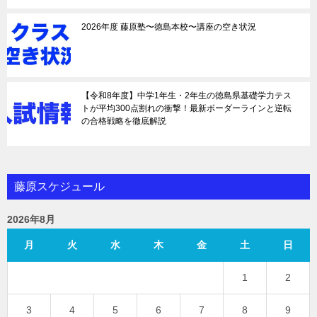
2026年度 藤原塾〜徳島本校〜講座の空き状況
【令和8年度】中学1年生・2年生の徳島県基礎学力テス
トが平均300点割れの衝撃！最新ボーダーラインと逆転
の合格戦略を徹底解説
藤原スケジュール
2026年8月
月
火
水
木
金
土
日
1
2
3
4
5
6
7
8
9