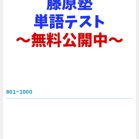
801~1000