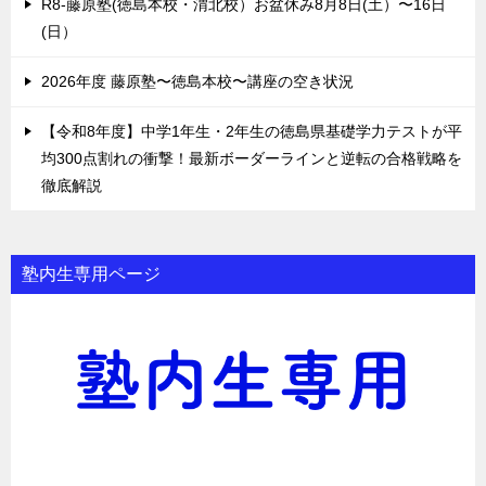
R8-藤原塾(徳島本校・渭北校）お盆休み8月8日(土）〜16日
(日）
2026年度 藤原塾〜徳島本校〜講座の空き状況
【令和8年度】中学1年生・2年生の徳島県基礎学力テストが平
均300点割れの衝撃！最新ボーダーラインと逆転の合格戦略を
徹底解説
塾内生専用ページ