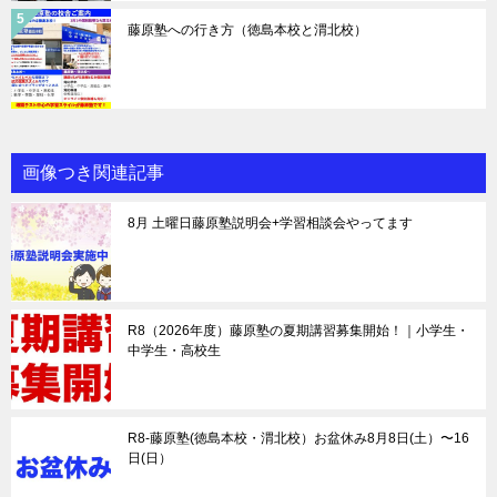
藤原塾への行き方（徳島本校と渭北校）
画像つき関連記事
8月 土曜日藤原塾説明会+学習相談会やってます
R8（2026年度）藤原塾の夏期講習募集開始！｜小学生・
中学生・高校生
R8-藤原塾(徳島本校・渭北校）お盆休み8月8日(土）〜16
日(日）