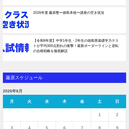
2026年度 藤原塾〜徳島本校〜講座の空き状況
【令和8年度】中学1年生・2年生の徳島県基礎学力テス
トが平均300点割れの衝撃！最新ボーダーラインと逆転
の合格戦略を徹底解説
藤原スケジュール
2026年8月
月
火
水
木
金
土
日
1
2
3
4
5
6
7
8
9