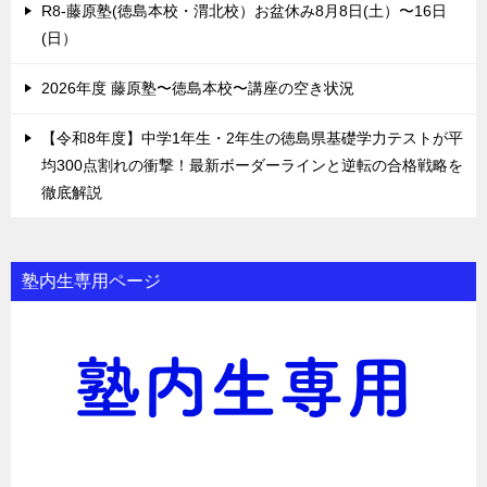
R8-藤原塾(徳島本校・渭北校）お盆休み8月8日(土）〜16日
(日）
2026年度 藤原塾〜徳島本校〜講座の空き状況
【令和8年度】中学1年生・2年生の徳島県基礎学力テストが平
均300点割れの衝撃！最新ボーダーラインと逆転の合格戦略を
徹底解説
塾内生専用ページ