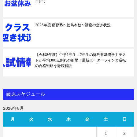
日(日）
2026年度 藤原塾〜徳島本校〜講座の空き状況
【令和8年度】中学1年生・2年生の徳島県基礎学力テス
トが平均300点割れの衝撃！最新ボーダーラインと逆転
の合格戦略を徹底解説
藤原スケジュール
2026年8月
月
火
水
木
金
土
日
1
2