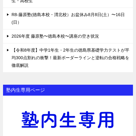
生・高校生
R8-藤原塾(徳島本校・渭北校）お盆休み8月8日(土）〜16日
(日）
2026年度 藤原塾〜徳島本校〜講座の空き状況
【令和8年度】中学1年生・2年生の徳島県基礎学力テストが平
均300点割れの衝撃！最新ボーダーラインと逆転の合格戦略を
徹底解説
塾内生専用ページ