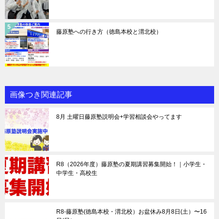
藤原塾への行き方（徳島本校と渭北校）
画像つき関連記事
8月 土曜日藤原塾説明会+学習相談会やってます
R8（2026年度）藤原塾の夏期講習募集開始！｜小学生・
中学生・高校生
R8-藤原塾(徳島本校・渭北校）お盆休み8月8日(土）〜16