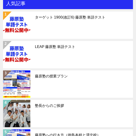
人気記事
ターゲット 1900(改訂6) 藤原塾 単語テスト
LEAP 藤原塾 単語テスト
藤原塾の授業プラン
塾長からのご挨拶
藤原塾への行き方（徳島本校と渭北校）