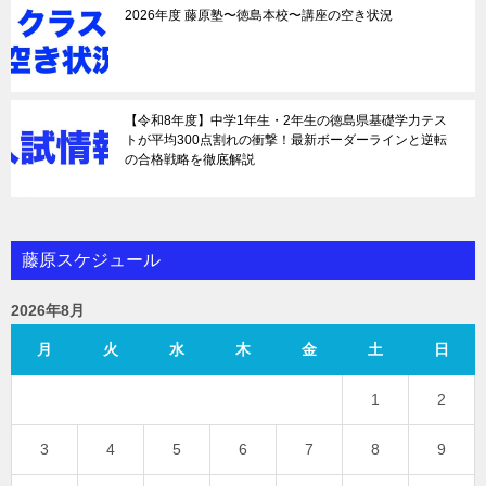
2026年度 藤原塾〜徳島本校〜講座の空き状況
【令和8年度】中学1年生・2年生の徳島県基礎学力テス
トが平均300点割れの衝撃！最新ボーダーラインと逆転
の合格戦略を徹底解説
藤原スケジュール
2026年8月
月
火
水
木
金
土
日
1
2
3
4
5
6
7
8
9