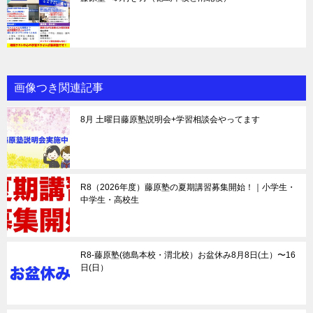
画像つき関連記事
8月 土曜日藤原塾説明会+学習相談会やってます
R8（2026年度）藤原塾の夏期講習募集開始！｜小学生・
中学生・高校生
R8-藤原塾(徳島本校・渭北校）お盆休み8月8日(土）〜16
日(日）