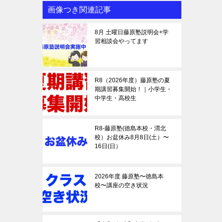
画像つき関連記事
8月 土曜日藤原塾説明会+学
習相談会やってます
R8（2026年度）藤原塾の夏
期講習募集開始！｜小学生・
中学生・高校生
R8-藤原塾(徳島本校・渭北
校）お盆休み8月8日(土）〜
16日(日）
2026年度 藤原塾〜徳島本
校〜講座の空き状況