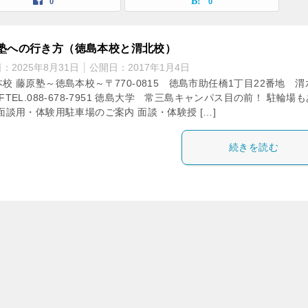
0
0
塾への行き方（徳島本校と渭北校）
日：
2025年8月31日
公開日：
2017年1月4日
校 藤原塾～徳島本校～〒770-0815 徳島市助任橋1丁目22番地 渭
FTEL.088-678-7951 徳島大学 常三島キャンパス目の前！ 駐輪場
面談用・体験用駐車場のご案内 面談・体験授 […]
続きを読む