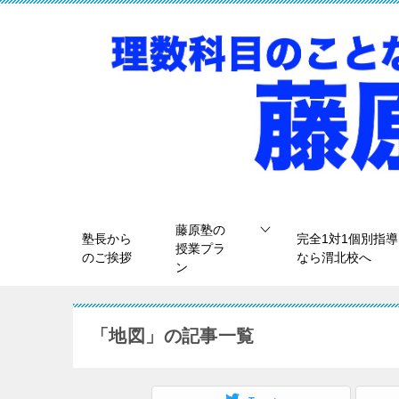
藤原塾の
塾長から
完全1対1個別指導
授業プラ
のご挨拶
なら渭北校へ
ン
「地図」の記事一覧