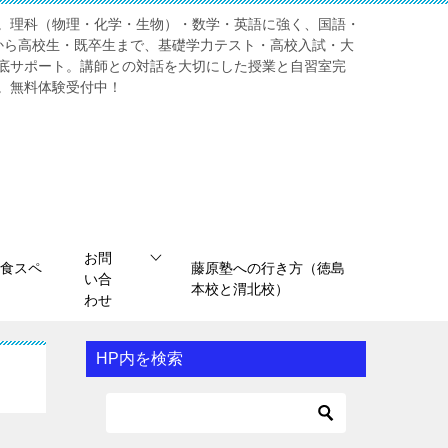
。理科（物理・化学・生物）・数学・英語に強く、国語・
から高校生・既卒生まで、基礎学力テスト・高校入試・大
底サポート。講師との対話を大切にした授業と自習室完
。無料体験受付中！
お問
食スペ
藤原塾への行き方（徳島
い合
本校と渭北校）
わせ
HP内を検索