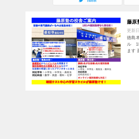
Tweet
藤原
更新
徳島本
ル 1
ます 