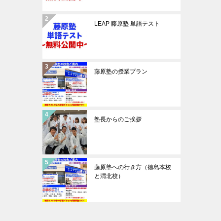
LEAP 藤原塾 単語テスト
藤原塾の授業プラン
塾長からのご挨拶
藤原塾への行き方（徳島本校
と渭北校）