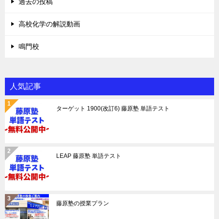
過去の投稿
高校化学の解説動画
鳴門校
人気記事
ターゲット 1900(改訂6) 藤原塾 単語テスト
LEAP 藤原塾 単語テスト
藤原塾の授業プラン