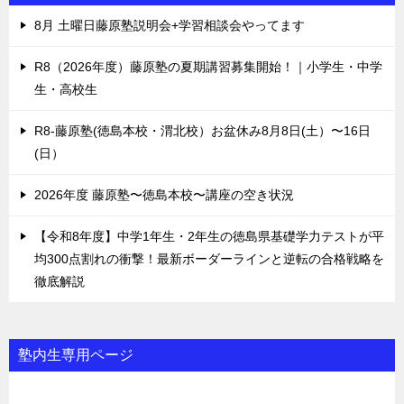
8月 土曜日藤原塾説明会+学習相談会やってます
R8（2026年度）藤原塾の夏期講習募集開始！｜小学生・中学
生・高校生
R8-藤原塾(徳島本校・渭北校）お盆休み8月8日(土）〜16日
(日）
2026年度 藤原塾〜徳島本校〜講座の空き状況
【令和8年度】中学1年生・2年生の徳島県基礎学力テストが平
均300点割れの衝撃！最新ボーダーラインと逆転の合格戦略を
徹底解説
塾内生専用ページ