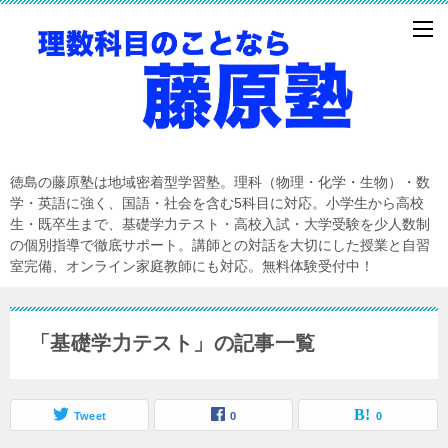
徳島の藤原塾は地域密着型学習塾。理科（物理・化学・生物）・数
学・英語に強く、国語・社会を含む5科目に対応。小学生から高校
生・既卒生まで、基礎学力テスト・高校入試・大学受験を少人数制
の個別指導で徹底サポート。講師との対話を大切にした授業と自習
室完備、オンライン家庭教師にも対応。無料体験受付中！
「基礎学力テスト」の記事一覧
Tweet
0
0