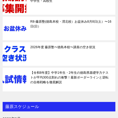
中学生・高校生
R8-藤原塾(徳島本校・渭北校）お盆休み8月8日(土）〜16
日(日）
2026年度 藤原塾〜徳島本校〜講座の空き状況
【令和8年度】中学1年生・2年生の徳島県基礎学力テス
トが平均300点割れの衝撃！最新ボーダーラインと逆転
の合格戦略を徹底解説
藤原スケジュール