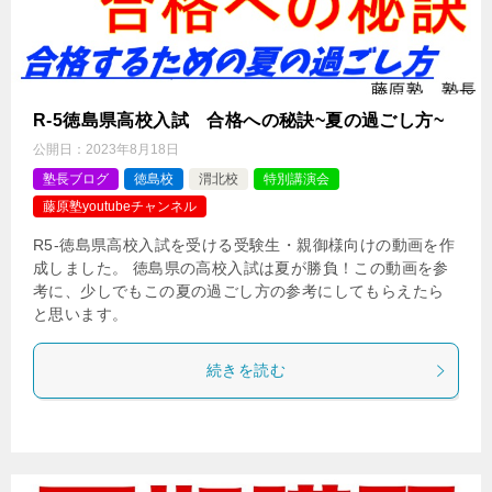
R-5徳島県高校入試 合格への秘訣~夏の過ごし方~
公開日：
2023年8月18日
塾長ブログ
徳島校
渭北校
特別講演会
藤原塾youtubeチャンネル
R5-徳島県高校入試を受ける受験生・親御様向けの動画を作
成しました。 徳島県の高校入試は夏が勝負！この動画を参
考に、少しでもこの夏の過ごし方の参考にしてもらえたら
と思います。
続きを読む