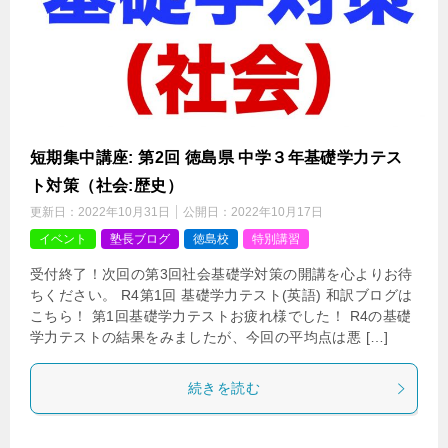
短期集中講座: 第2回 徳島県 中学３年基礎学力テス
ト対策（社会:歴史）
更新日：
2022年10月31日
公開日：
2022年10月17日
イベント
塾長ブログ
徳島校
特別講習
受付終了！次回の第3回社会基礎学対策の開講を心よりお待
ちください。 R4第1回 基礎学力テスト(英語) 和訳ブログは
こちら！ 第1回基礎学力テストお疲れ様でした！ R4の基礎
学力テストの結果をみましたが、今回の平均点は悪 […]
続きを読む