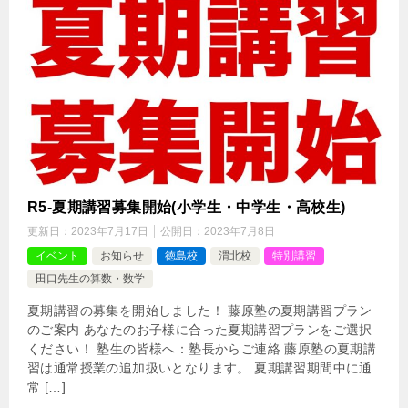
R5-夏期講習募集開始(小学生・中学生・高校生)
更新日：
2023年7月17日
公開日：
2023年7月8日
イベント
お知らせ
徳島校
渭北校
特別講習
田口先生の算数・数学
夏期講習の募集を開始しました！ 藤原塾の夏期講習プラン
のご案内 あなたのお子様に合った夏期講習プランをご選択
ください！ 塾生の皆様へ：塾長からご連絡 藤原塾の夏期講
習は通常授業の追加扱いとなります。 夏期講習期間中に通
常 […]