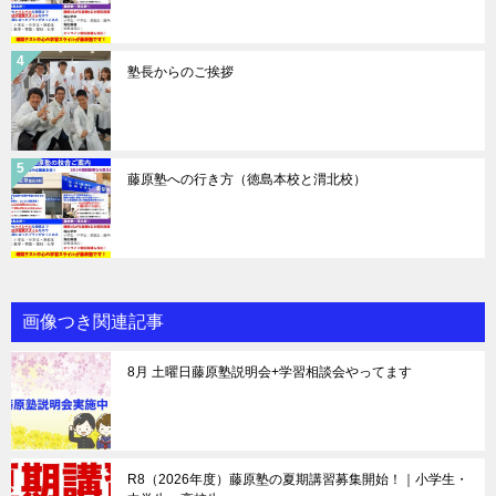
塾長からのご挨拶
藤原塾への行き方（徳島本校と渭北校）
画像つき関連記事
8月 土曜日藤原塾説明会+学習相談会やってます
R8（2026年度）藤原塾の夏期講習募集開始！｜小学生・