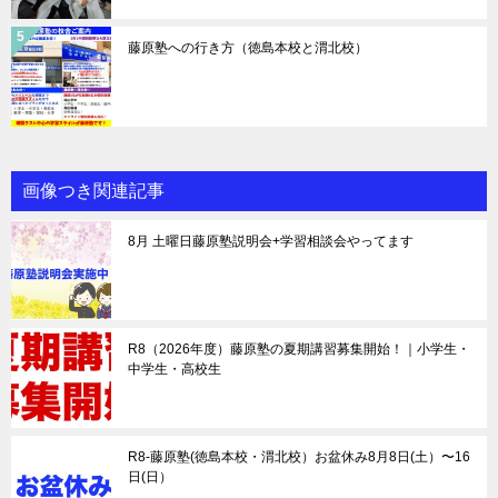
藤原塾への行き方（徳島本校と渭北校）
画像つき関連記事
8月 土曜日藤原塾説明会+学習相談会やってます
R8（2026年度）藤原塾の夏期講習募集開始！｜小学生・
中学生・高校生
R8-藤原塾(徳島本校・渭北校）お盆休み8月8日(土）〜16
日(日）