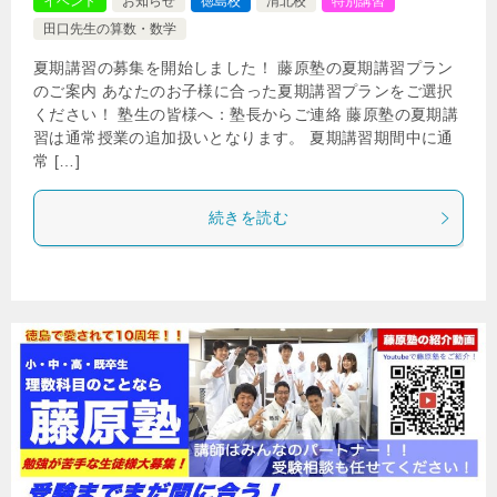
イベント
お知らせ
徳島校
渭北校
特別講習
田口先生の算数・数学
夏期講習の募集を開始しました！ 藤原塾の夏期講習プラン
のご案内 あなたのお子様に合った夏期講習プランをご選択
ください！ 塾生の皆様へ：塾長からご連絡 藤原塾の夏期講
習は通常授業の追加扱いとなります。 夏期講習期間中に通
常 […]
続きを読む