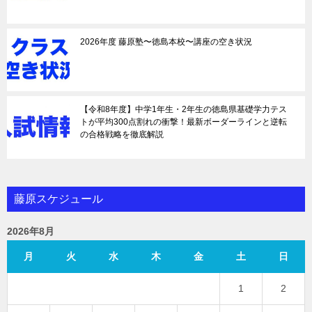
2026年度 藤原塾〜徳島本校〜講座の空き状況
【令和8年度】中学1年生・2年生の徳島県基礎学力テス
トが平均300点割れの衝撃！最新ボーダーラインと逆転
の合格戦略を徹底解説
藤原スケジュール
2026年8月
月
火
水
木
金
土
日
1
2