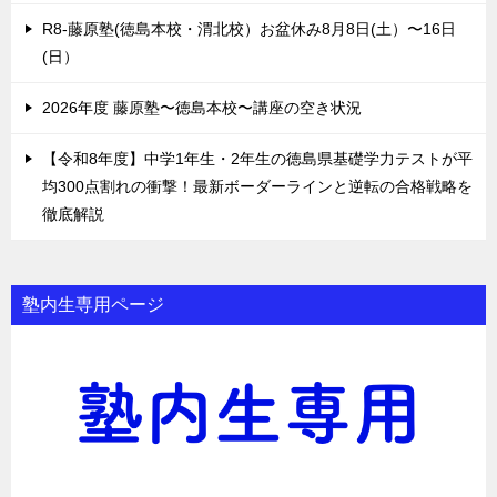
R8-藤原塾(徳島本校・渭北校）お盆休み8月8日(土）〜16日
(日）
2026年度 藤原塾〜徳島本校〜講座の空き状況
【令和8年度】中学1年生・2年生の徳島県基礎学力テストが平
均300点割れの衝撃！最新ボーダーラインと逆転の合格戦略を
徹底解説
塾内生専用ページ