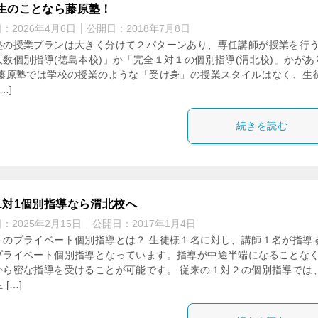
生のことなら藤原塾！
日：
2026年4月6日
公開日：
2018年7月8日
塾の授業プランは大きく分けて２パターンあり、専任講師が授業を行
人数個別指導(徳島本校)」か「完全１対１の個別指導(渭北校)」かがあ
 藤原塾では学校の授業のような「受け身」の授業スタイルはなく、生
…]
続きを読む
1対1個別指導なら渭北校へ
日：
2025年2月15日
公開日：
2017年1月4日
１のプライベート個別指導とは？ 生徒様１名に対し、講師１名が指導
プライベート個別指導となっています。指導が中途半端になることな
から密な指導を受けることが可能です。 従来の１対２の個別指導では
 […]