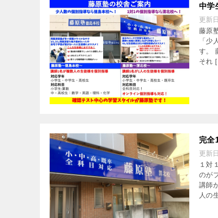
中学
更新
藤原
「少
す。
それ [
完全
更新
１対
のが
講師
人の生