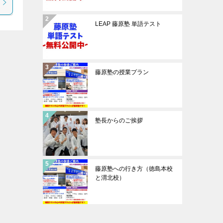
LEAP 藤原塾 単語テスト
藤原塾の授業プラン
塾長からのご挨拶
藤原塾への行き方（徳島本校
と渭北校）