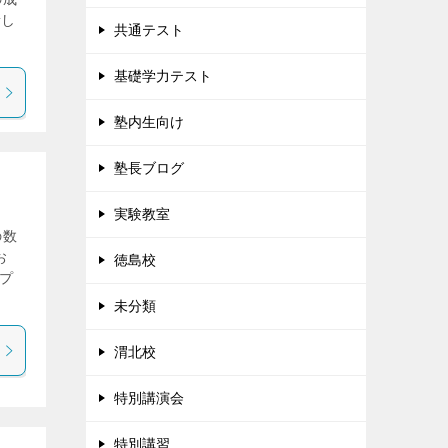
新し
共通テスト
基礎学力テスト
塾内生向け
塾長ブログ
実験教室
の数
お
徳島校
プ
未分類
渭北校
特別講演会
特別講習