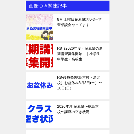
画像つき関連記事
8月 土曜日藤原塾説明会+学
習相談会やってます
R8（2026年度）藤原塾の夏
期講習募集開始！｜小学生・
中学生・高校生
R8-藤原塾(徳島本校・渭北
校）お盆休み8月8日(土）〜
16日(日）
2026年度 藤原塾〜徳島本
校〜講座の空き状況