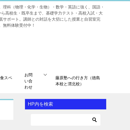
。理科（物理・化学・生物）・数学・英語に強く、国語・
から高校生・既卒生まで、基礎学力テスト・高校入試・大
底サポート。講師との対話を大切にした授業と自習室完
。無料体験受付中！
お問
食スペ
藤原塾への行き方（徳島
い合
本校と渭北校）
わせ
HP内を検索