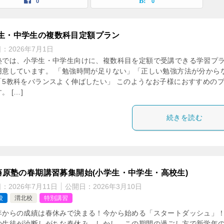
0
0
生・中学生の複数科目定額プラン
日：
2026年7月1日
塾では、小学生・中学生向けに、複数科目を定額で受講できる学習プ
用意しています。 「勉強時間が足りない」「正しい勉強方法が分から
「5教科をバランスよく伸ばしたい」 このようなお子様におすすめの
。 […]
続きを読む
-藤原塾の春期講習募集開始(小学生・中学生・高校生)
日：
2026年7月11日
公開日：
2026年3月10日
校
渭北校
特別講習
年からの成績は春休みで決まる！今から始める「スタートダッシュ」
の生徒が油断しがちな春休み。しかし、この期間の過ごし方で新学年