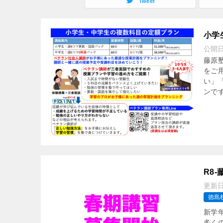
Tweet
小学
公開
藤原
をご
い」
ンです
R8
更新
徳島
新学
多く