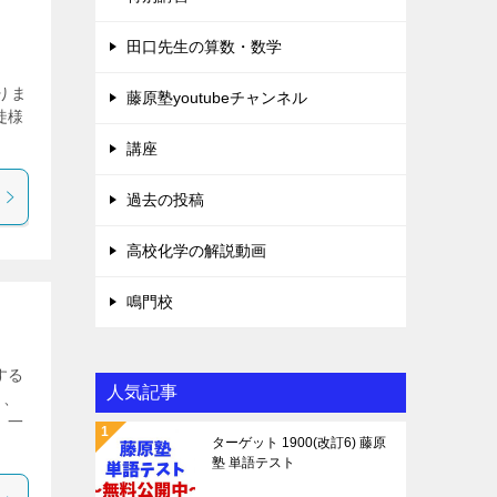
田口先生の算数・数学
う
りま
藤原塾youtubeチャンネル
徒様
講座
過去の投稿
高校化学の解説動画
鳴門校
する
人気記事
く、
、一
ターゲット 1900(改訂6) 藤原
塾 単語テスト