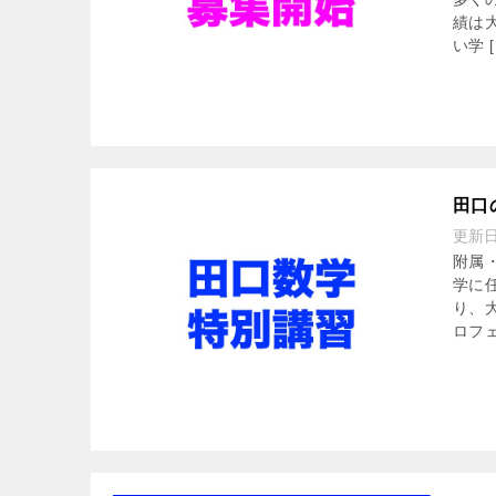
績は
い学 [
田口
更新
附属
学に
り、
ロフェ