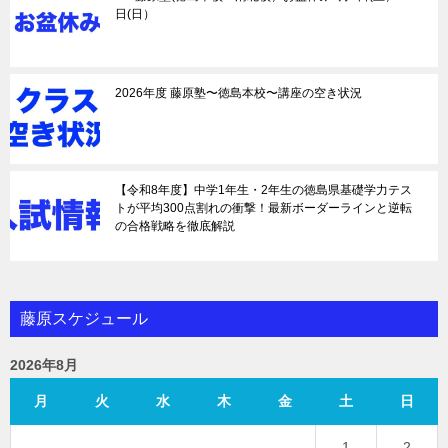
日(日）
2026年度 藤原塾〜徳島本校〜講座の空き状況
【令和8年度】中学1年生・2年生の徳島県基礎学力テス
トが平均300点割れの衝撃！最新ボーダーラインと逆転
の合格戦略を徹底解説
藤原スケジュール
2026年8月
月
火
水
木
金
土
日
1
2