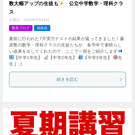
数大幅アップの生徒も
公立中学数学・理科クラ
ス
公開日：
2025年8月24日
塾長ブログ
徳島校
夏前に行われた7月実力テストの結果が返ってきました！藤
原塾の数学・理科クラスの生徒たちが、各学年で素晴らし
い成果を出してくれたので、ここで一部をご紹介します
【中学1年生】
【中学2年生】
【中学3年生】
先
生 […]
続きを読む