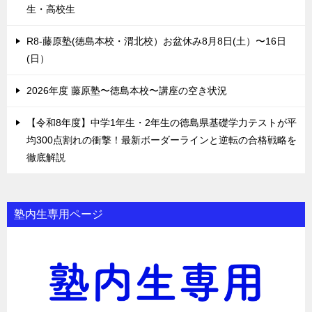
生・高校生
R8-藤原塾(徳島本校・渭北校）お盆休み8月8日(土）〜16日
(日）
2026年度 藤原塾〜徳島本校〜講座の空き状況
【令和8年度】中学1年生・2年生の徳島県基礎学力テストが平
均300点割れの衝撃！最新ボーダーラインと逆転の合格戦略を
徹底解説
塾内生専用ページ