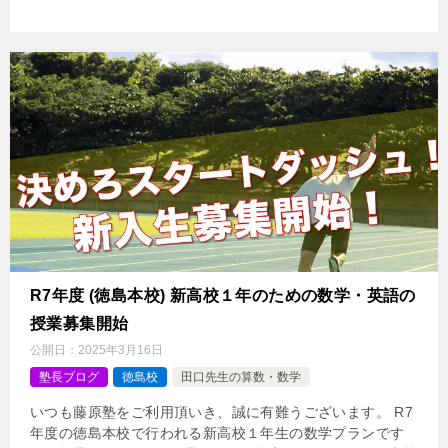
R7年度 (徳島本校) 新高校１年のための数学・英語の
授業募集開始
公開日：
2025年3月16日
塾長ブログ
徳島校
田口先生の算数・数学
いつも藤原塾をご利用頂いき、誠に有難うございます。 R7
年度の徳島本校で行われる新高校１年生の数学プランです