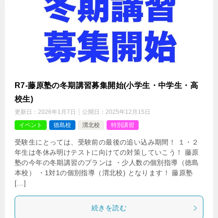
R7-藤原塾の冬期講習募集開始(小学生・中学生・高
校生)
更新日：
2026年1月7日
公開日：
2025年12月15日
イベント
徳島校
渭北校
特別講習
受験生にとっては、受験前の最後の追い込み期間！ １・２
年生は冬休み明けテストに向けての対策していこう！ 藤原
塾の今年の冬期講習のプランは ・少人数の個別指導（徳島
本校） ・1対1の個別指導（渭北校) となります！ 藤原塾
[…]
続きを読む