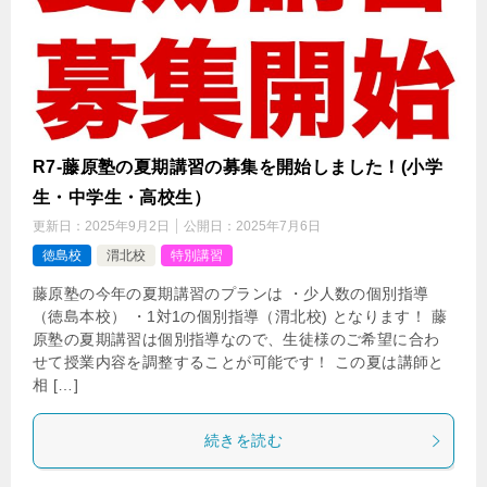
R7-藤原塾の夏期講習の募集を開始しました！(小学
生・中学生・高校生）
更新日：
2025年9月2日
公開日：
2025年7月6日
徳島校
渭北校
特別講習
藤原塾の今年の夏期講習のプランは ・少人数の個別指導
（徳島本校） ・1対1の個別指導（渭北校) となります！ 藤
原塾の夏期講習は個別指導なので、生徒様のご希望に合わ
せて授業内容を調整することが可能です！ この夏は講師と
相 […]
続きを読む