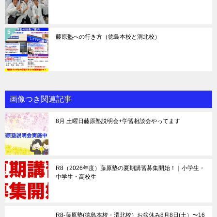
藤原塾への行き方（徳島本校と渭北校）
画像つき関連記事
8月 土曜日藤原塾説明会+学習相談会やってます
R8（2026年度）藤原塾の夏期講習募集開始！｜小学生・
中学生・高校生
R8-藤原塾(徳島本校・渭北校）お盆休み8月8日(土）〜16