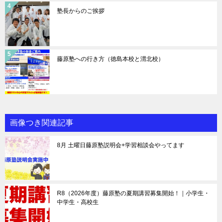
塾長からのご挨拶
藤原塾への行き方（徳島本校と渭北校）
画像つき関連記事
8月 土曜日藤原塾説明会+学習相談会やってます
R8（2026年度）藤原塾の夏期講習募集開始！｜小学生・
中学生・高校生