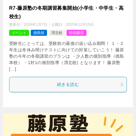
R7-藤原塾の冬期講習募集開始(小学生・中学生・高
校生)
更新日：
2026年1月7日
公開日：
2025年12月15日
イベント
徳島校
渭北校
特別講習
受験生にとっては、受験前の最後の追い込み期間！ １・２
年生は冬休み明けテストに向けての対策していこう！ 藤原
塾の今年の冬期講習のプランは ・少人数の個別指導（徳島
本校） ・1対1の個別指導（渭北校) となります！ 藤原塾
[…]
続きを読む