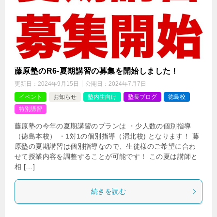
藤原塾のR6-夏期講習の募集を開始しました！
更新日：
2024年9月15日
公開日：
2024年7月7日
イベント
お知らせ
塾内生向け
塾長ブログ
徳島校
特別講習
藤原塾の今年の夏期講習のプランは ・少人数の個別指導
（徳島本校） ・1対1の個別指導（渭北校) となります！ 藤
原塾の夏期講習は個別指導なので、生徒様のご希望に合わ
せて授業内容を調整することが可能です！ この夏は講師と
相 […]
続きを読む