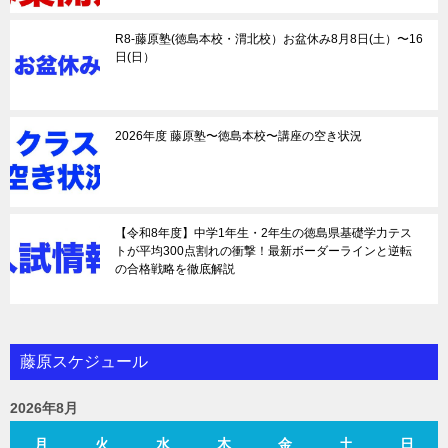
R8-藤原塾(徳島本校・渭北校）お盆休み8月8日(土）〜16
日(日）
2026年度 藤原塾〜徳島本校〜講座の空き状況
【令和8年度】中学1年生・2年生の徳島県基礎学力テス
トが平均300点割れの衝撃！最新ボーダーラインと逆転
の合格戦略を徹底解説
藤原スケジュール
2026年8月
月
火
水
木
金
土
日