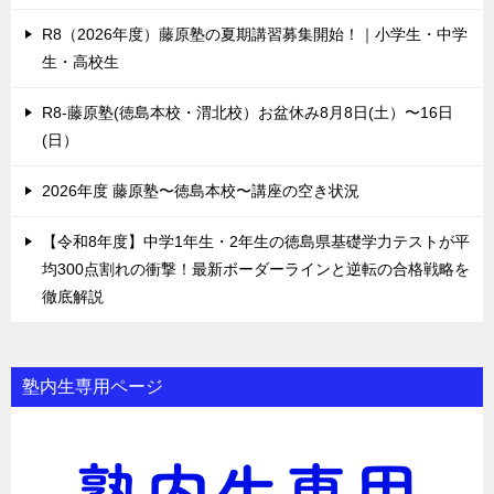
R8（2026年度）藤原塾の夏期講習募集開始！｜小学生・中学
生・高校生
R8-藤原塾(徳島本校・渭北校）お盆休み8月8日(土）〜16日
(日）
2026年度 藤原塾〜徳島本校〜講座の空き状況
【令和8年度】中学1年生・2年生の徳島県基礎学力テストが平
均300点割れの衝撃！最新ボーダーラインと逆転の合格戦略を
徹底解説
塾内生専用ページ