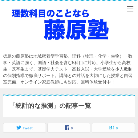
徳島の藤原塾は地域密着型学習塾。理科（物理・化学・生物）・数
学・英語に強く、国語・社会を含む5科目に対応。小学生から高校
生・既卒生まで、基礎学力テスト・高校入試・大学受験を少人数制
の個別指導で徹底サポート。講師との対話を大切にした授業と自習
室完備、オンライン家庭教師にも対応。無料体験受付中！
「統計的な推測」の記事一覧
Tweet
0
0