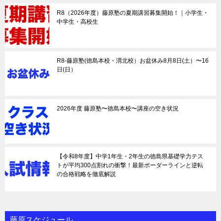
R8（2026年度）藤原塾の夏期講習募集開始！｜小学生・
中学生・高校生
R8-藤原塾(徳島本校・渭北校）お盆休み8月8日(土）〜16
日(日）
2026年度 藤原塾〜徳島本校〜講座の空き状況
【令和8年度】中学1年生・2年生の徳島県基礎学力テス
トが平均300点割れの衝撃！最新ボーダーラインと逆転
の合格戦略を徹底解説
藤原スケジュール