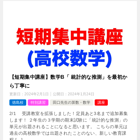
【短期集中講座】数学B「 統計的な推測」を最初か
ら丁寧に
更新日：
2024年2月1日
公開日：
2024年1月24日
徳島校
特別講習
田口先生の算数・数学
講座
2/1 受講教室を拡張しました！定員あと3名まで追加募集
します！ ２年生の３学期の期末試験に「統計的な推測」の
単元が出題されることになると思います。 こちらの単元は
過去の高校数学では出題されたことのない、新しい教育課
程 […]