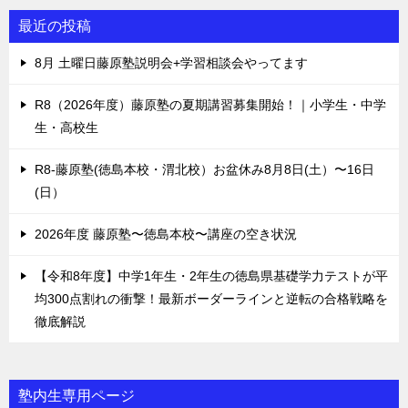
最近の投稿
8月 土曜日藤原塾説明会+学習相談会やってます
R8（2026年度）藤原塾の夏期講習募集開始！｜小学生・中学
生・高校生
R8-藤原塾(徳島本校・渭北校）お盆休み8月8日(土）〜16日
(日）
2026年度 藤原塾〜徳島本校〜講座の空き状況
【令和8年度】中学1年生・2年生の徳島県基礎学力テストが平
均300点割れの衝撃！最新ボーダーラインと逆転の合格戦略を
徹底解説
塾内生専用ページ