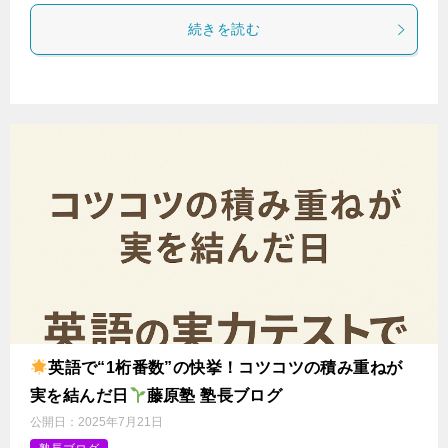
続きを読む
英語で“1桁番数”の快挙！コツコツの積み重ねが
実を結んだ日
藤原塾 塾長ブログ
公開日：
2025年7月21日