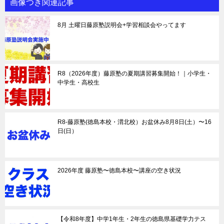
画像つき関連記事
8月 土曜日藤原塾説明会+学習相談会やってます
R8（2026年度）藤原塾の夏期講習募集開始！｜小学生・
中学生・高校生
R8-藤原塾(徳島本校・渭北校）お盆休み8月8日(土）〜16
日(日）
2026年度 藤原塾〜徳島本校〜講座の空き状況
【令和8年度】中学1年生・2年生の徳島県基礎学力テス