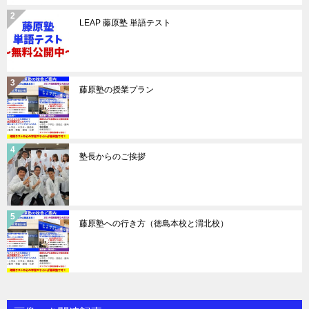
LEAP 藤原塾 単語テスト
藤原塾の授業プラン
塾長からのご挨拶
藤原塾への行き方（徳島本校と渭北校）