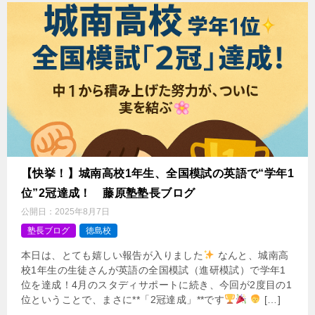
【快挙！】城南高校1年生、全国模試の英語で“学年1
位”2冠達成！ 藤原塾塾長ブログ
公開日：
2025年8月7日
塾長ブログ
徳島校
本日は、とても嬉しい報告が入りました
なんと、城南高
校1年生の生徒さんが英語の全国模試（進研模試）で学年1
位を達成！4月のスタディサポートに続き、今回が2度目の1
位ということで、まさに**「2冠達成」**です
‍ […]