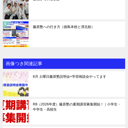
藤原塾への行き方（徳島本校と渭北校）
画像つき関連記事
8月 土曜日藤原塾説明会+学習相談会やってます
R8（2026年度）藤原塾の夏期講習募集開始！｜小学生・
中学生・高校生