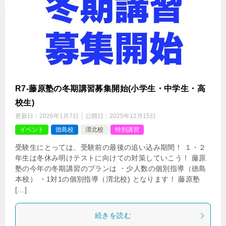
R7-藤原塾の冬期講習募集開始(小学生・中学生・高
校生)
更新日：
2026年1月7日
公開日：
2025年12月15日
イベント
徳島校
渭北校
特別講習
受験生にとっては、受験前の最後の追い込み期間！ １・２
年生は冬休み明けテストに向けての対策していこう！ 藤原
塾の今年の冬期講習のプランは ・少人数の個別指導（徳島
本校） ・1対1の個別指導（渭北校) となります！ 藤原塾
[…]
続きを読む