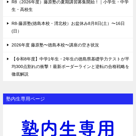
R8（2026年度）藤原塾の夏期講習募集開始！｜小学生・中学
生・高校生
R8-藤原塾(徳島本校・渭北校）お盆休み8月8日(土）〜16日
(日）
2026年度 藤原塾〜徳島本校〜講座の空き状況
【令和8年度】中学1年生・2年生の徳島県基礎学力テストが平
均300点割れの衝撃！最新ボーダーラインと逆転の合格戦略を
徹底解説
塾内生専用ページ