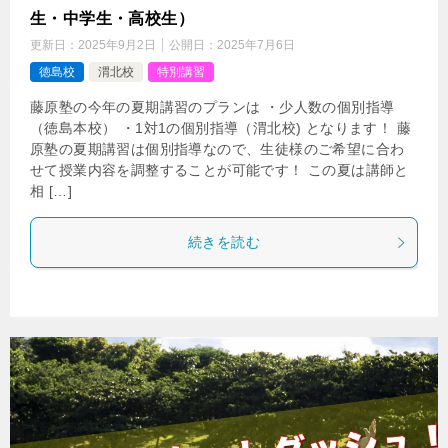
生・中学生・高校生）
更新日：
2025年9月2日
公開日：
2025年7月6日
徳島校
渭北校
特別講習
藤原塾の今年の夏期講習のプランは ・少人数の個別指導
（徳島本校） ・1対1の個別指導（渭北校) となります！ 藤
原塾の夏期講習は個別指導なので、生徒様のご希望に合わ
せて授業内容を調整することが可能です！ この夏は講師と
相 […]
続きを読む