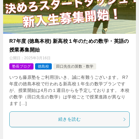
R7年度 (徳島本校) 新高校１年のための数学・英語の
授業募集開始
公開日：
2025年3月16日
塾長ブログ
徳島校
田口先生の算数・数学
いつも藤原塾をご利用頂いき、誠に有難うございます。 R7
年度の徳島本校で行われる新高校１年生の数学プランです
が、授業開始は4月の１週目からを予定しております。 本校
の数学（田口先生の数学）は学校ごとで授業進路が異なり
ます […]
続きを読む