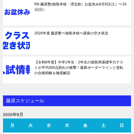
R8-藤原塾(徳島本校・渭北校）お盆休み8月8日(土）〜16
日(日）
2026年度 藤原塾〜徳島本校〜講座の空き状況
【令和8年度】中学1年生・2年生の徳島県基礎学力テス
トが平均300点割れの衝撃！最新ボーダーラインと逆転
の合格戦略を徹底解説
藤原スケジュール
2026年8月
月
火
水
木
金
土
日