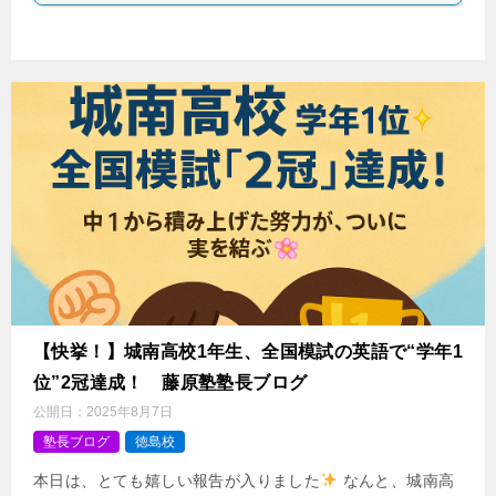
【快挙！】城南高校1年生、全国模試の英語で“学年1
位”2冠達成！ 藤原塾塾長ブログ
公開日：
2025年8月7日
塾長ブログ
徳島校
本日は、とても嬉しい報告が入りました
なんと、城南高