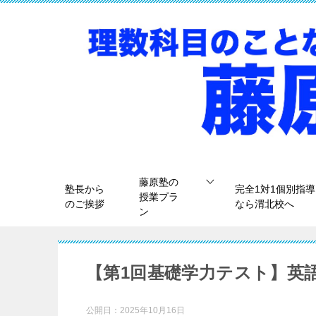
藤原塾の
塾長から
完全1対1個別指導
授業プラ
のご挨拶
なら渭北校へ
ン
【第1回基礎学力テスト】英
公開日：
2025年10月16日