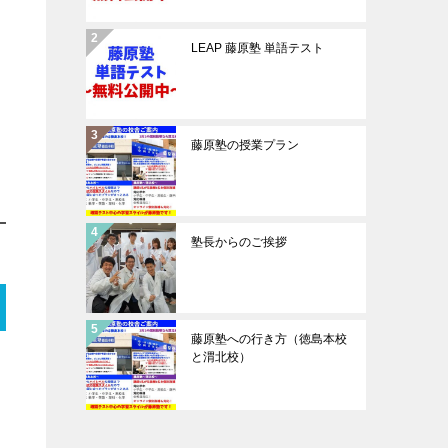
LEAP 藤原塾 単語テスト
藤原塾の授業プラン
塾長からのご挨拶
藤原塾への行き方（徳島本校
と渭北校）