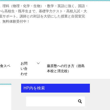
。理科（物理・化学・生物）・数学・英語に強く、国語・
から高校生・既卒生まで、基礎学力テスト・高校入試・大
底サポート。講師との対話を大切にした授業と自習室完
。無料体験受付中！
お問
食スペ
藤原塾への行き方（徳島
い合
本校と渭北校）
わせ
HP内を検索