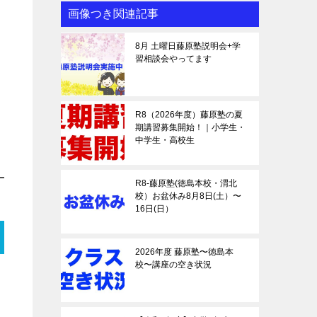
画像つき関連記事
8月 土曜日藤原塾説明会+学
習相談会やってます
R8（2026年度）藤原塾の夏
期講習募集開始！｜小学生・
中学生・高校生
R8-藤原塾(徳島本校・渭北
校）お盆休み8月8日(土）〜
16日(日）
2026年度 藤原塾〜徳島本
校〜講座の空き状況