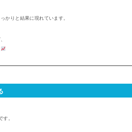
しっかりと結果に現れています。
ど、
た
る
です。