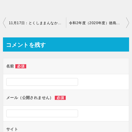
投
11月17日：とくしままんなかマルシェで出張スライム教室で参加してきました。
令和2年度（2020年度）徳島県の公立高校の入試情報
稿
ナ
コメントを残す
ビ
ゲ
名前
必須
ー
シ
ョ
ン
メール（公開されません）
必須
サイト