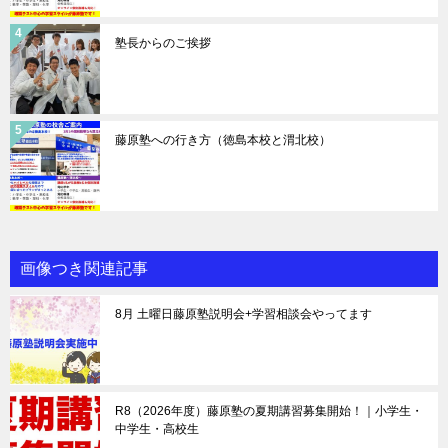
塾長からのご挨拶
藤原塾への行き方（徳島本校と渭北校）
画像つき関連記事
8月 土曜日藤原塾説明会+学習相談会やってます
R8（2026年度）藤原塾の夏期講習募集開始！｜小学生・
中学生・高校生