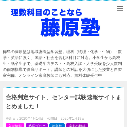
徳島の藤原塾は地域密着型学習塾。理科（物理・化学・生物）・数
学・英語に強く、国語・社会を含む5科目に対応。小学生から高校
生・既卒生まで、基礎学力テスト・高校入試・大学受験を少人数制
の個別指導で徹底サポート。講師との対話を大切にした授業と自習
室完備、オンライン家庭教師にも対応。無料体験受付中！
合格判定サイト、センター試験速報サイトま
とめました！
更新日：
2020年4月14日
公開日：
2020年1月19日
入試情報
塾長ブログ
徳島校
過去の投稿