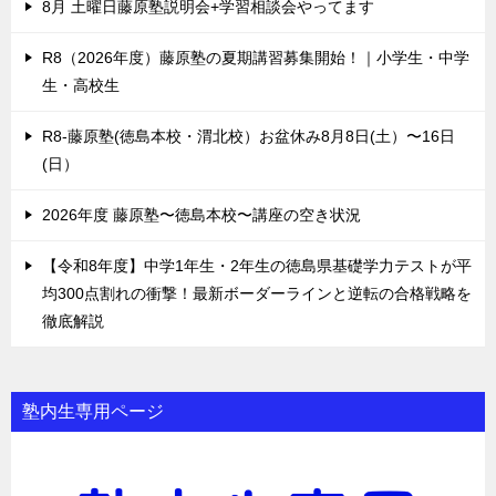
8月 土曜日藤原塾説明会+学習相談会やってます
R8（2026年度）藤原塾の夏期講習募集開始！｜小学生・中学
生・高校生
R8-藤原塾(徳島本校・渭北校）お盆休み8月8日(土）〜16日
(日）
2026年度 藤原塾〜徳島本校〜講座の空き状況
【令和8年度】中学1年生・2年生の徳島県基礎学力テストが平
均300点割れの衝撃！最新ボーダーラインと逆転の合格戦略を
徹底解説
塾内生専用ページ