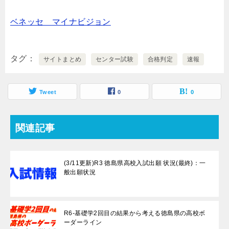
ベネッセ マイナビジョン
タグ
サイトまとめ
センター試験
合格判定
速報
Tweet
0
0
関連記事
(3/11更新)R3 徳島県高校入試出願 状況(最終)：一
般出願状況
R6-基礎学2回目の結果から考える徳島県の高校ボ
ーダーライン