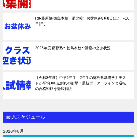
R8-藤原塾(徳島本校・渭北校）お盆休み8月8日(土）〜16
日(日）
2026年度 藤原塾〜徳島本校〜講座の空き状況
【令和8年度】中学1年生・2年生の徳島県基礎学力テス
トが平均300点割れの衝撃！最新ボーダーラインと逆転
の合格戦略を徹底解説
藤原スケジュール
2026年8月