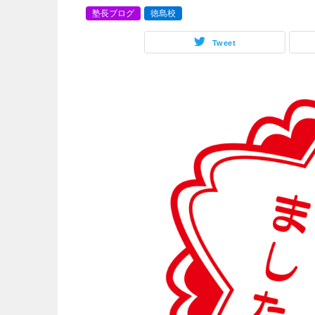
塾長ブログ
徳島校
Tweet