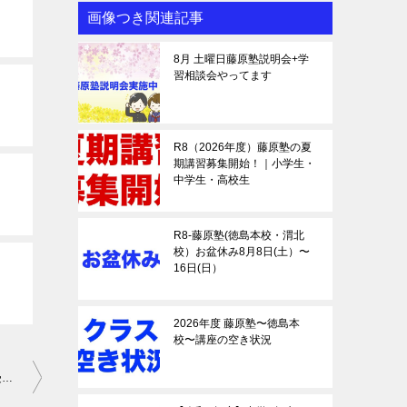
画像つき関連記事
8月 土曜日藤原塾説明会+学
習相談会やってます
R8（2026年度）藤原塾の夏
期講習募集開始！｜小学生・
中学生・高校生
R8-藤原塾(徳島本校・渭北
校）お盆休み8月8日(土）〜
16日(日）
2026年度 藤原塾〜徳島本
校〜講座の空き状況
R4-中学生 第２回基礎学力テスト対策講座(社会) 講義動画まとめ(受講者限定)