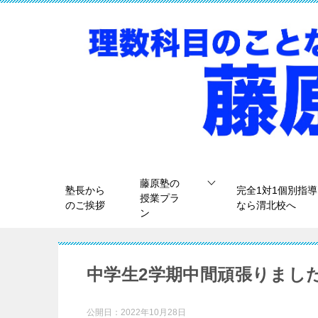
藤原塾の
塾長から
完全1対1個別指導
授業プラ
のご挨拶
なら渭北校へ
ン
中学生2学期中間頑張りまし
公開日：
2022年10月28日