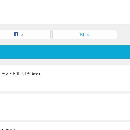
0
0
学力テスト対策（社会:歴史）