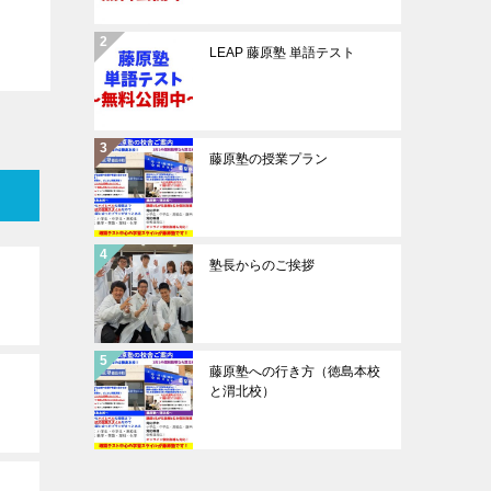
LEAP 藤原塾 単語テスト
藤原塾の授業プラン
塾長からのご挨拶
藤原塾への行き方（徳島本校
と渭北校）