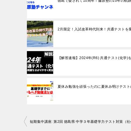
徳島で愛されて10周年！藤原塾の10年の軌跡
2月限定！入試改革時代到来！共通テストを
【解答速報】2024年(R6) 共通テスト(化
夏休み勉強を頑張ったのに夏休み明けテスト
投
短期集中講座: 第2回 徳島県 中学３年基礎学力テスト対策（社
稿