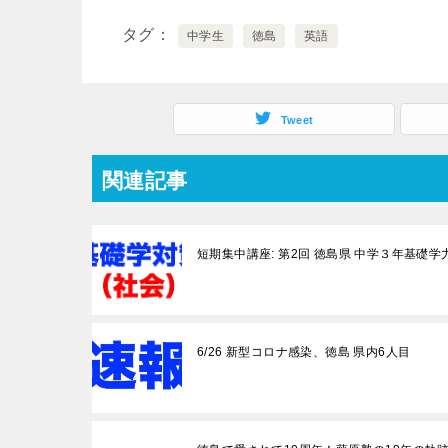
タグ
中学生
徳島
英語
Tweet
関連記事
短期集中講座: 第2回 徳島県 中学３年基礎
6/26 新型コロナ感染、徳島 県内6人目