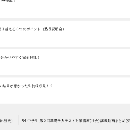
PV作成！
乗り越える３つのポイント（塾長説明会）
学)を分かりやすく完全解説！
の結果が悪かった生徒様必見！？
会:歴史）