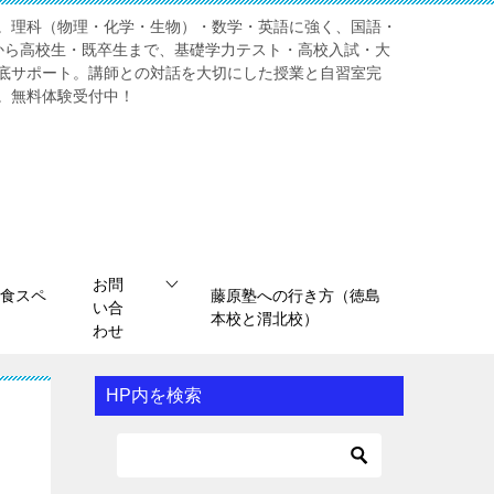
。理科（物理・化学・生物）・数学・英語に強く、国語・
から高校生・既卒生まで、基礎学力テスト・高校入試・大
底サポート。講師との対話を大切にした授業と自習室完
。無料体験受付中！
お問
食スペ
藤原塾への行き方（徳島
い合
本校と渭北校）
わせ
HP内を検索