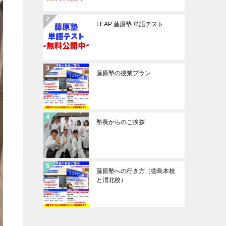
LEAP 藤原塾 単語テスト
藤原塾の授業プラン
塾長からのご挨拶
藤原塾への行き方（徳島本校
と渭北校）