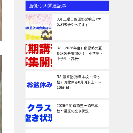
画像つき関連記事
8月 土曜日藤原塾説明会+学
習相談会やってます
R8（2026年度）藤原塾の夏
期講習募集開始！｜小学生・
中学生・高校生
R8-藤原塾(徳島本校・渭北
校）お盆休み8月8日(土）〜
16日(日）
2026年度 藤原塾〜徳島本
校〜講座の空き状況