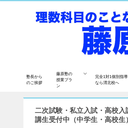
藤原塾の
塾長から
完全1対1個別指導
授業プラ
のご挨拶
なら渭北校へ
ン
二次試験・私立入試・高校入
講生受付中（中学生・高校生