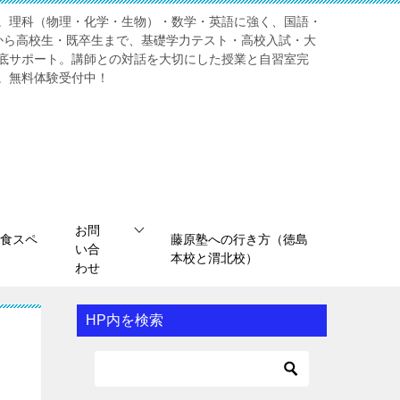
。理科（物理・化学・生物）・数学・英語に強く、国語・
から高校生・既卒生まで、基礎学力テスト・高校入試・大
底サポート。講師との対話を大切にした授業と自習室完
。無料体験受付中！
お問
食スペ
藤原塾への行き方（徳島
い合
本校と渭北校）
わせ
HP内を検索