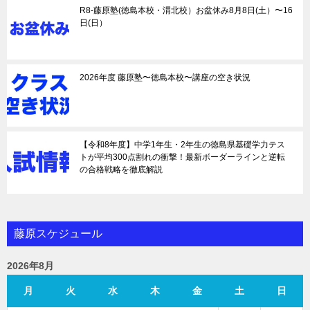
R8-藤原塾(徳島本校・渭北校）お盆休み8月8日(土）〜16
日(日）
2026年度 藤原塾〜徳島本校〜講座の空き状況
【令和8年度】中学1年生・2年生の徳島県基礎学力テス
トが平均300点割れの衝撃！最新ボーダーラインと逆転
の合格戦略を徹底解説
藤原スケジュール
2026年8月
月
火
水
木
金
土
日