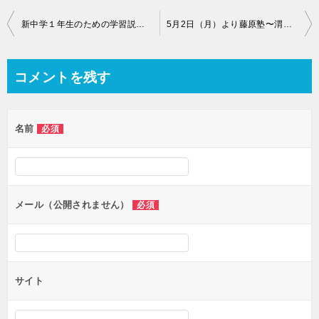
投
新中学１年生のための学習説明会
5月2日（月）より藤原塾〜渭北校〜の開校と個別指導スペースの移動のご連絡
稿
ナ
コメントを残す
ビ
ゲ
名前
必須
ー
シ
ョ
ン
メール（公開されません）
必須
サイト