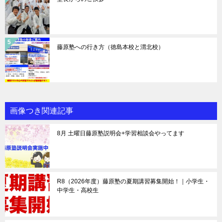
藤原塾への行き方（徳島本校と渭北校）
画像つき関連記事
8月 土曜日藤原塾説明会+学習相談会やってます
R8（2026年度）藤原塾の夏期講習募集開始！｜小学生・
中学生・高校生