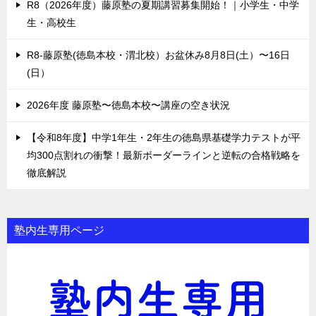
R8（2026年度）藤原塾の夏期講習募集開始！｜小学生・中学
生・高校生
R8-藤原塾(徳島本校・渭北校）お盆休み8月8日(土）〜16日
(日）
2026年度 藤原塾〜徳島本校〜講座の空き状況
【令和8年度】中学1年生・2年生の徳島県基礎学力テストが平
均300点割れの衝撃！最新ボーダーラインと逆転の合格戦略を
徹底解説
塾内生専用ページ