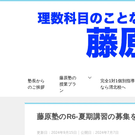
藤原塾の
塾長から
完全1対1個別指導
授業プラ
のご挨拶
なら渭北校へ
ン
藤原塾のR6-夏期講習の募集
更新日：
2024年9月15日
公開日：
2024年7月7日