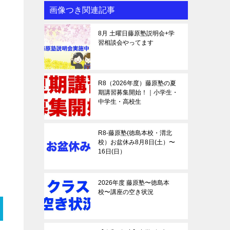
画像つき関連記事
8月 土曜日藤原塾説明会+学
習相談会やってます
R8（2026年度）藤原塾の夏
期講習募集開始！｜小学生・
中学生・高校生
R8-藤原塾(徳島本校・渭北
校）お盆休み8月8日(土）〜
16日(日）
2026年度 藤原塾〜徳島本
校〜講座の空き状況