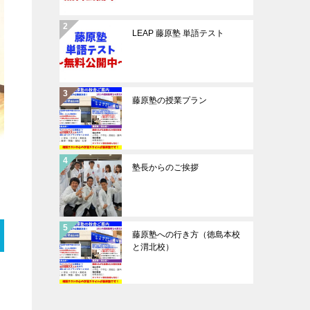
LEAP 藤原塾 単語テスト
藤原塾の授業プラン
塾長からのご挨拶
藤原塾への行き方（徳島本校
と渭北校）