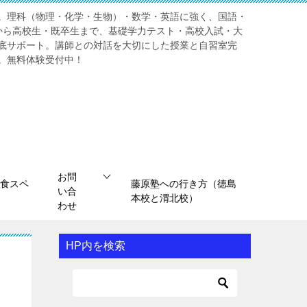
。理科（物理・化学・生物）・数学・英語に強く、国語・
から高校生・既卒生まで、基礎学力テスト・高校入試・大
底サポート。講師との対話を大切にした授業と自習室完
。無料体験受付中！
お問
食スペ
藤原塾への行き方（徳島
い合
本校と渭北校）
わせ
HP内を検索