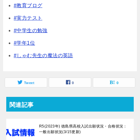
#教育ブログ
#実力テスト
#中学生の勉強
#学年1位
#しゃむ先生の魔法の英語
Tweet
0
0
関連記事
R5(2023年) 徳島県高校入試出願状況・合格状況：
一般出願状況(3/15更新)