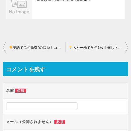
投
英語で“1桁番数”の快挙！コツコツの積み重ねが実を結んだ日
あと一歩で学年1位！悔しさをバネに次こそ頂点へ
藤原塾 
稿
ナ
コメントを残す
ビ
ゲ
名前
必須
ー
シ
ョ
ン
メール（公開されません）
必須