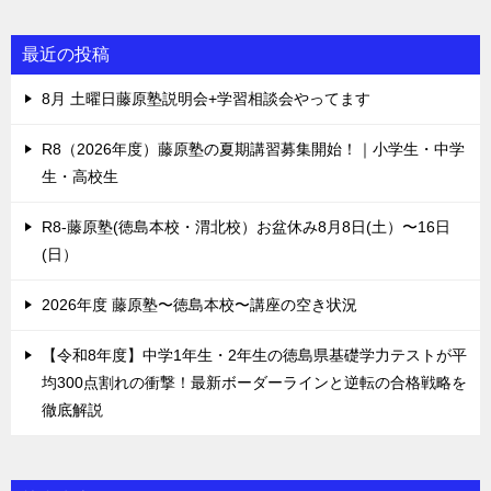
最近の投稿
8月 土曜日藤原塾説明会+学習相談会やってます
R8（2026年度）藤原塾の夏期講習募集開始！｜小学生・中学
生・高校生
R8-藤原塾(徳島本校・渭北校）お盆休み8月8日(土）〜16日
(日）
2026年度 藤原塾〜徳島本校〜講座の空き状況
【令和8年度】中学1年生・2年生の徳島県基礎学力テストが平
均300点割れの衝撃！最新ボーダーラインと逆転の合格戦略を
徹底解説