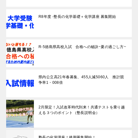
R8年度 -塾長の化学基礎＋化学講座 募集開始
R-5徳島県高校入試 合格への秘訣~夏の過ごし方~
県内公立高21年春募集、455人減5060人 推計競
争率1・008倍
2月限定！入試改革時代到来！共通テストを乗り越
える３つのポイント（塾長説明会）
塾長の化学講座！後期募集開始！