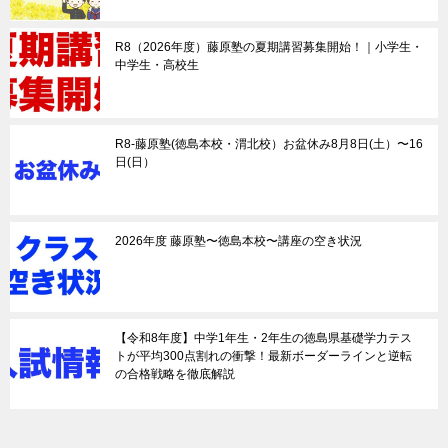
R8（2026年度）藤原塾の夏期講習募集開始！｜小学生・
中学生・高校生
R8-藤原塾(徳島本校・渭北校）お盆休み8月8日(土）〜16
日(日）
2026年度 藤原塾〜徳島本校〜講座の空き状況
【令和8年度】中学1年生・2年生の徳島県基礎学力テス
トが平均300点割れの衝撃！最新ボーダーラインと逆転
の合格戦略を徹底解説