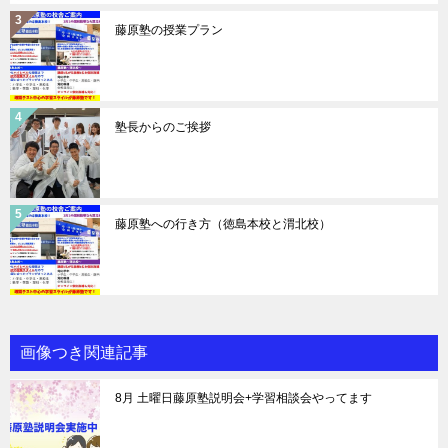
藤原塾の授業プラン
塾長からのご挨拶
藤原塾への行き方（徳島本校と渭北校）
画像つき関連記事
8月 土曜日藤原塾説明会+学習相談会やってます