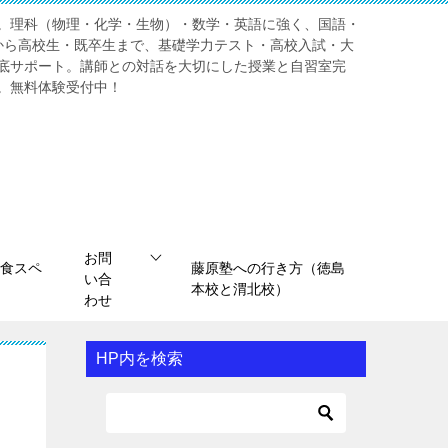
。理科（物理・化学・生物）・数学・英語に強く、国語・
から高校生・既卒生まで、基礎学力テスト・高校入試・大
底サポート。講師との対話を大切にした授業と自習室完
。無料体験受付中！
お問
食スペ
藤原塾への行き方（徳島
い合
本校と渭北校）
わせ
HP内を検索