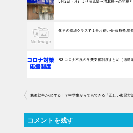
5月2日（月）より藤原塾〜渭北校〜の開校
化学の成績クラスで１番お祝い会-藤原塾,塾
R2 コロナ不況の学費支援制度まとめ（徳島
投
稿
ナ
コメントを残す
ビ
ゲ