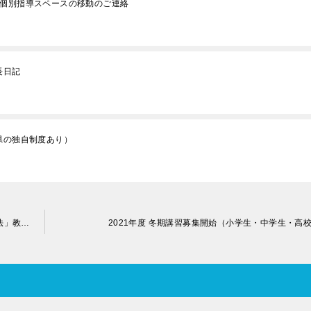
と個別指導スペースの移動のご連絡
長日記
県の独自制度あり）
勉強効率がUpする！？中学生からでもできる「正しい復習方法」教えます！
2021年度 冬期講習募集開始（小学生・中学生・高