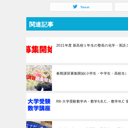
Tweet
関連記事
2021年度 新高校１年生の塾長の化学・英語
春期講習募集開始(小学生・中学生・高校生
R8-大学受験数学IA・数学II,B,C,・数学