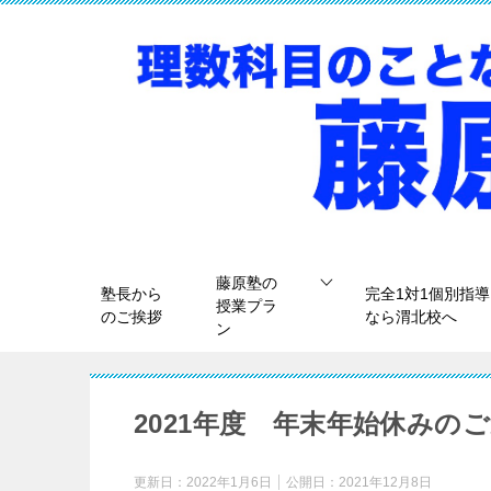
藤原塾の
塾長から
完全1対1個別指導
授業プラ
のご挨拶
なら渭北校へ
ン
2021年度 年末年始休みの
更新日：
2022年1月6日
公開日：
2021年12月8日