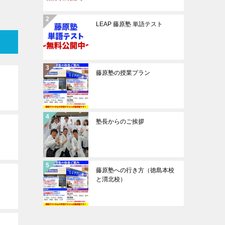
LEAP 藤原塾 単語テスト
藤原塾の授業プラン
塾長からのご挨拶
藤原塾への行き方（徳島本校
と渭北校）