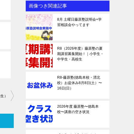
画像つき関連記事
8月 土曜日藤原塾説明会+学
習相談会やってます
R8（2026年度）藤原塾の夏
期講習募集開始！｜小学生・
中学生・高校生
R8-藤原塾(徳島本校・渭北
校）お盆休み8月8日(土）〜
16日(日）
校生）
2026年度 藤原塾〜徳島本
校〜講座の空き状況