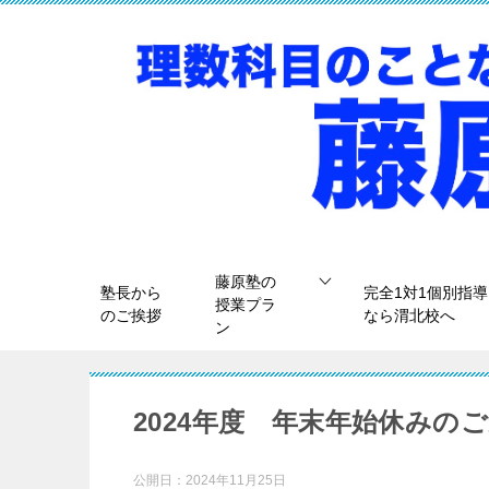
藤原塾の
塾長から
完全1対1個別指導
授業プラ
のご挨拶
なら渭北校へ
ン
2024年度 年末年始休みの
公開日：
2024年11月25日