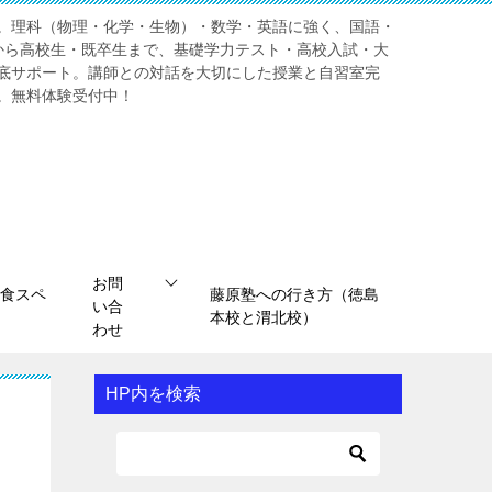
。理科（物理・化学・生物）・数学・英語に強く、国語・
から高校生・既卒生まで、基礎学力テスト・高校入試・大
底サポート。講師との対話を大切にした授業と自習室完
。無料体験受付中！
お問
食スペ
藤原塾への行き方（徳島
い合
本校と渭北校）
わせ
HP内を検索