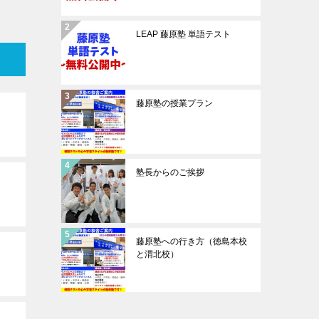
LEAP 藤原塾 単語テスト
藤原塾の授業プラン
塾長からのご挨拶
藤原塾への行き方（徳島本校
と渭北校）