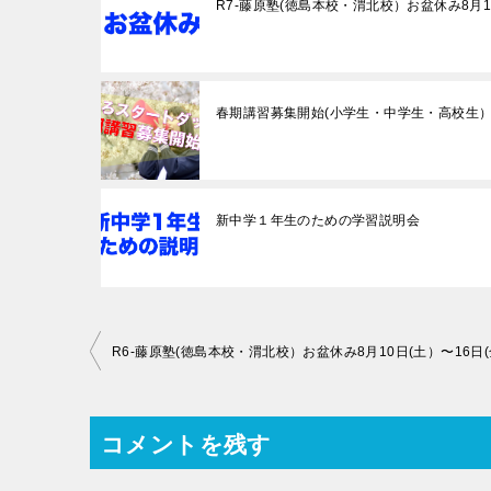
R7-藤原塾(徳島本校・渭北校）お盆休み8月1
春期講習募集開始(小学生・中学生・高校生
新中学１年生のための学習説明会
投
R6-藤原塾(徳島本校・渭北校）お盆休み8月10日(土）〜16日
稿
ナ
コメントを残す
ビ
ゲ