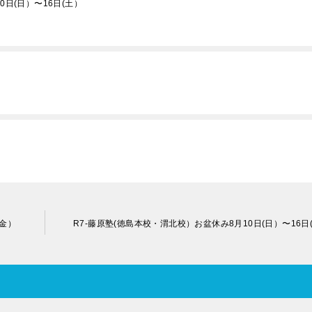
0日(日）〜16日(土）
）
(金）
R7-藤原塾(徳島本校・渭北校）お盆休み8月10日(日）〜16日