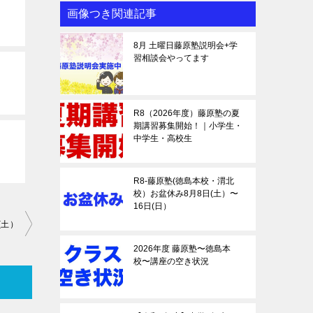
画像つき関連記事
8月 土曜日藤原塾説明会+学
習相談会やってます
R8（2026年度）藤原塾の夏
期講習募集開始！｜小学生・
中学生・高校生
R8-藤原塾(徳島本校・渭北
校）お盆休み8月8日(土）〜
16日(日）
(土）
2026年度 藤原塾〜徳島本
校〜講座の空き状況