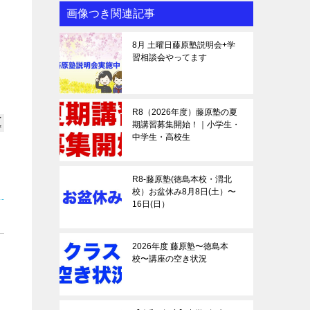
画像つき関連記事
8月 土曜日藤原塾説明会+学
習相談会やってます
R8（2026年度）藤原塾の夏
期講習募集開始！｜小学生・
中学生・高校生
R8-藤原塾(徳島本校・渭北
校）お盆休み8月8日(土）〜
16日(日）
2026年度 藤原塾〜徳島本
校〜講座の空き状況