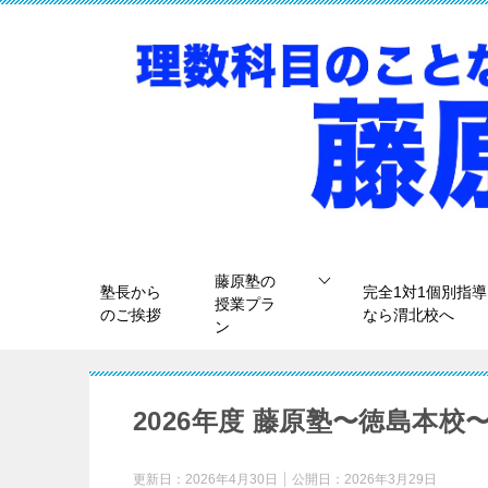
藤原塾の
塾長から
完全1対1個別指導
授業プラ
のご挨拶
なら渭北校へ
ン
2026年度 藤原塾〜徳島本
更新日：
2026年4月30日
公開日：
2026年3月29日