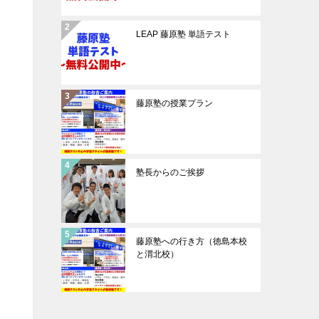
LEAP 藤原塾 単語テスト
藤原塾の授業プラン
塾長からのご挨拶
藤原塾への行き方（徳島本校
と渭北校）