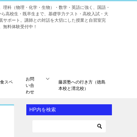
。理科（物理・化学・生物）・数学・英語に強く、国語・
から高校生・既卒生まで、基礎学力テスト・高校入試・大
底サポート。講師との対話を大切にした授業と自習室完
。無料体験受付中！
お問
食スペ
藤原塾への行き方（徳島
い合
本校と渭北校）
わせ
HP内を検索