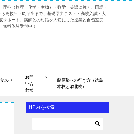
。理科（物理・化学・生物）・数学・英語に強く、国語・
から高校生・既卒生まで、基礎学力テスト・高校入試・大
底サポート。講師との対話を大切にした授業と自習室完
。無料体験受付中！
お問
食スペ
藤原塾への行き方（徳島
い合
本校と渭北校）
わせ
HP内を検索