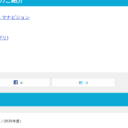
のご紹介
– マナビジョン
リ)
0
0
／2025年度）