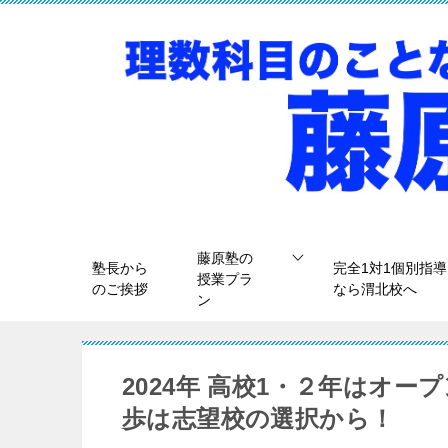
藤原塾の
塾長から
完全1対1個別指導
授業プラ
のご挨拶
なら渭北校へ
ン
2024年 高校1・２年はオ
歩は志望校の選択から！