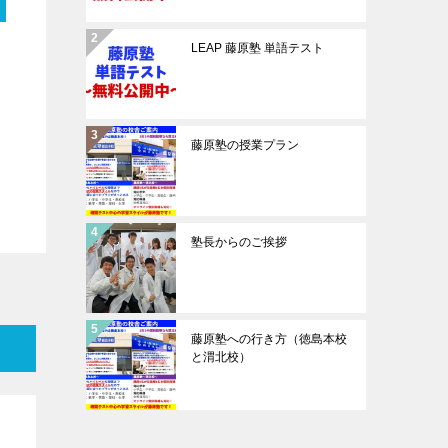
LEAP 藤原塾 単語テスト
藤原塾の授業プラン
塾長からのご挨拶
藤原塾への行き方（徳島本校
と渭北校）