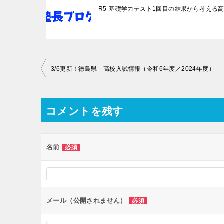
R5-基礎学力テスト1回目の結果から考える
投
3/6更新！徳島県 高校入試情報（令和6年度／2024年度）
稿
ナ
コメントを残す
ビ
ゲ
ー
名前
必須
シ
ョ
ン
メール（公開されません）
必須