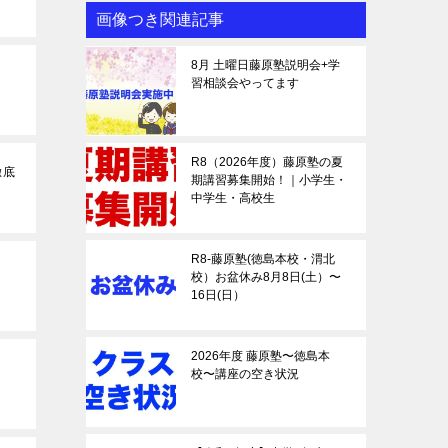
画像つき関連記事
8月 土曜日藤原塾説明会+学
習相談会やってます
R8（2026年度）藤原塾の夏
徹底
期講習募集開始！｜小学生・
中学生・高校生
R8-藤原塾(徳島本校・渭北
校）お盆休み8月8日(土）〜
16日(日）
2026年度 藤原塾〜徳島本
校〜講座の空き状況