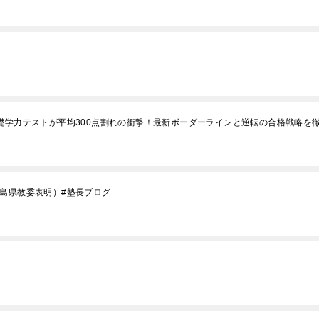
礎学力テストが平均300点割れの衝撃！最新ボーダーラインと逆転の合格戦略を
徳島県教委表明）#塾長ブログ