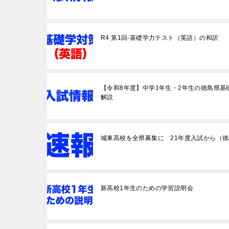
R4 第1回-基礎学力テスト（英語）の和訳
【令和8年度】中学1年生・2年生の徳島県基
解説
城東高校を全県募集に 21年度入試から（
新高校1年生のための学習説明会