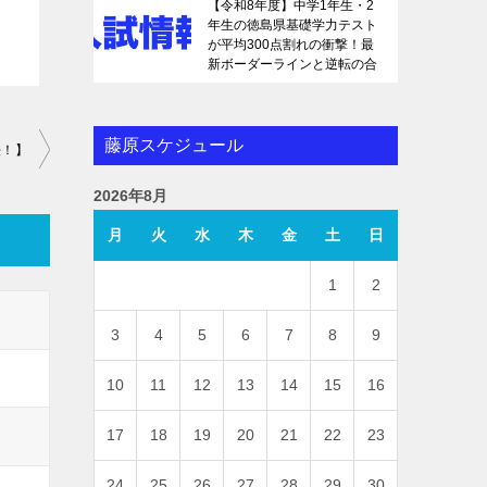
【令和8年度】中学1年生・2
年生の徳島県基礎学力テスト
が平均300点割れの衝撃！最
新ボーダーラインと逆転の合
格戦略を徹底解説
藤原スケジュール
法！】
2026年8月
月
火
水
木
金
土
日
1
2
3
4
5
6
7
8
9
10
11
12
13
14
15
16
17
18
19
20
21
22
23
24
25
26
27
28
29
30