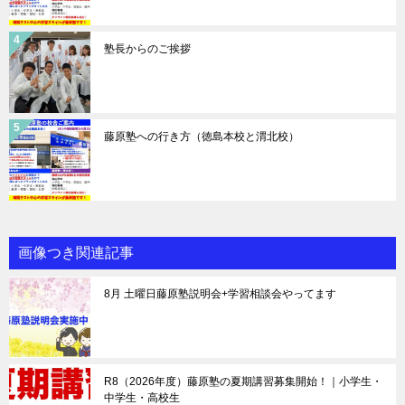
塾長からのご挨拶
藤原塾への行き方（徳島本校と渭北校）
画像つき関連記事
8月 土曜日藤原塾説明会+学習相談会やってます
R8（2026年度）藤原塾の夏期講習募集開始！｜小学生・
中学生・高校生