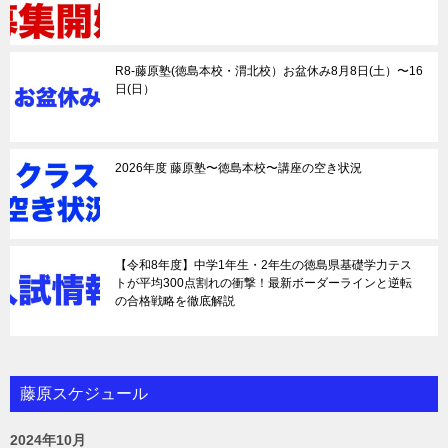
R8-藤原塾(徳島本校・渭北校）お盆休み8月8日(土）〜16
日(日）
2026年度 藤原塾〜徳島本校〜講座の空き状況
【令和8年度】中学1年生・2年生の徳島県基礎学力テス
トが平均300点割れの衝撃！最新ボーダーラインと逆転
の合格戦略を徹底解説
藤原スケジュール
2024年10月