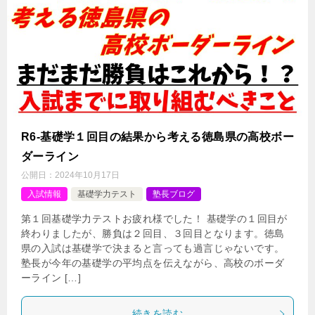
R6-基礎学１回目の結果から考える徳島県の高校ボー
ダーライン
公開日：
2024年10月17日
入試情報
基礎学力テスト
塾長ブログ
第１回基礎学力テストお疲れ様でした！ 基礎学の１回目が
終わりましたが、勝負は２回目、３回目となります。徳島
県の入試は基礎学で決まると言っても過言じゃないです。
塾長が今年の基礎学の平均点を伝えながら、高校のボーダ
ーライン […]
続きを読む