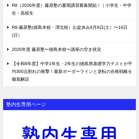
R8（2026年度）藤原塾の夏期講習募集開始！｜小学生・中学
生・高校生
R8-藤原塾(徳島本校・渭北校）お盆休み8月8日(土）〜16日
(日）
2026年度 藤原塾〜徳島本校〜講座の空き状況
【令和8年度】中学1年生・2年生の徳島県基礎学力テストが平
均300点割れの衝撃！最新ボーダーラインと逆転の合格戦略を
徹底解説
塾内生専用ページ