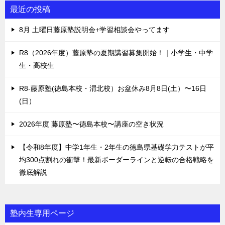
最近の投稿
8月 土曜日藤原塾説明会+学習相談会やってます
R8（2026年度）藤原塾の夏期講習募集開始！｜小学生・中学
生・高校生
R8-藤原塾(徳島本校・渭北校）お盆休み8月8日(土）〜16日
(日）
2026年度 藤原塾〜徳島本校〜講座の空き状況
【令和8年度】中学1年生・2年生の徳島県基礎学力テストが平
均300点割れの衝撃！最新ボーダーラインと逆転の合格戦略を
徹底解説
塾内生専用ページ