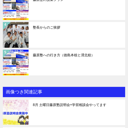
塾長からのご挨拶
藤原塾への行き方（徳島本校と渭北校）
画像つき関連記事
8月 土曜日藤原塾説明会+学習相談会やってます