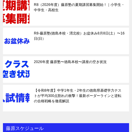
R8（2026年度）藤原塾の夏期講習募集開始！｜小学生・
中学生・高校生
R8-藤原塾(徳島本校・渭北校）お盆休み8月8日(土）〜16
日(日）
2026年度 藤原塾〜徳島本校〜講座の空き状況
【令和8年度】中学1年生・2年生の徳島県基礎学力テス
トが平均300点割れの衝撃！最新ボーダーラインと逆転
の合格戦略を徹底解説
藤原スケジュール