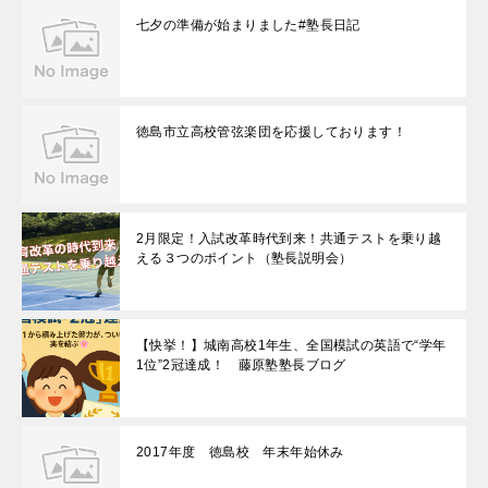
七夕の準備が始まりました#塾長日記
徳島市立高校管弦楽団を応援しております！
2月限定！入試改革時代到来！共通テストを乗り越
える３つのポイント（塾長説明会）
【快挙！】城南高校1年生、全国模試の英語で“学年
1位”2冠達成！ 藤原塾塾長ブログ
2017年度 徳島校 年末年始休み