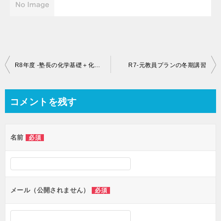
投
R8年度 -塾長の化学基礎＋化学講座 募集開始
R7-元教員プランの冬期講習
稿
ナ
コメントを残す
ビ
ゲ
名前
必須
ー
シ
ョ
ン
メール（公開されません）
必須