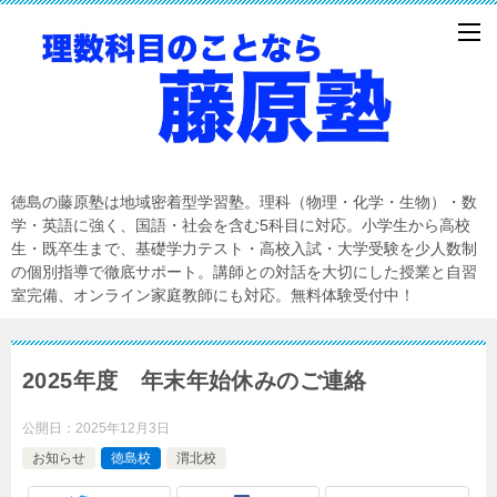
徳島の藤原塾は地域密着型学習塾。理科（物理・化学・生物）・数
学・英語に強く、国語・社会を含む5科目に対応。小学生から高校
生・既卒生まで、基礎学力テスト・高校入試・大学受験を少人数制
の個別指導で徹底サポート。講師との対話を大切にした授業と自習
室完備、オンライン家庭教師にも対応。無料体験受付中！
2025年度 年末年始休みのご連絡
公開日：
2025年12月3日
お知らせ
徳島校
渭北校