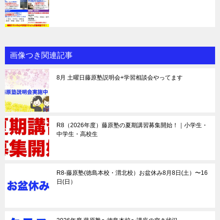
画像つき関連記事
8月 土曜日藤原塾説明会+学習相談会やってます
R8（2026年度）藤原塾の夏期講習募集開始！｜小学生・
中学生・高校生
R8-藤原塾(徳島本校・渭北校）お盆休み8月8日(土）〜16
日(日）