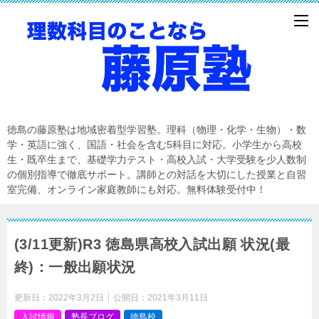
徳島の藤原塾は地域密着型学習塾。理科（物理・化学・生物）・数
学・英語に強く、国語・社会を含む5科目に対応。小学生から高校
生・既卒生まで、基礎学力テスト・高校入試・大学受験を少人数制
の個別指導で徹底サポート。講師との対話を大切にした授業と自習
室完備、オンライン家庭教師にも対応。無料体験受付中！
(3/11更新)R3 徳島県高校入試出願 状況(最
終)：一般出願状況
更新日：
2022年3月2日
公開日：
2021年3月11日
入試情報
塾長ブログ
徳島校