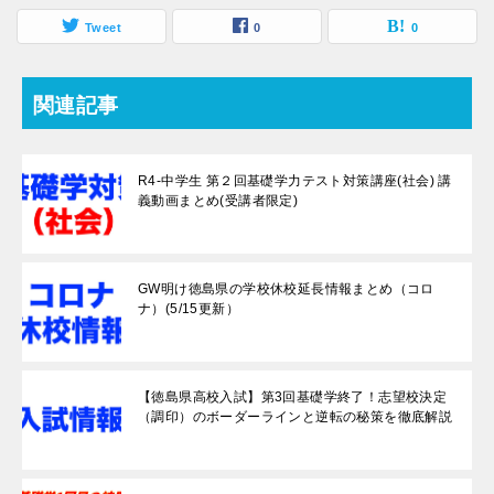
Tweet
0
0
関連記事
R4-中学生 第２回基礎学力テスト対策講座(社会) 講
義動画まとめ(受講者限定)
GW明け徳島県の学校休校延長情報まとめ（コロ
ナ）(5/15更新）
【徳島県高校入試】第3回基礎学終了！志望校決定
（調印）のボーダーラインと逆転の秘策を徹底解説