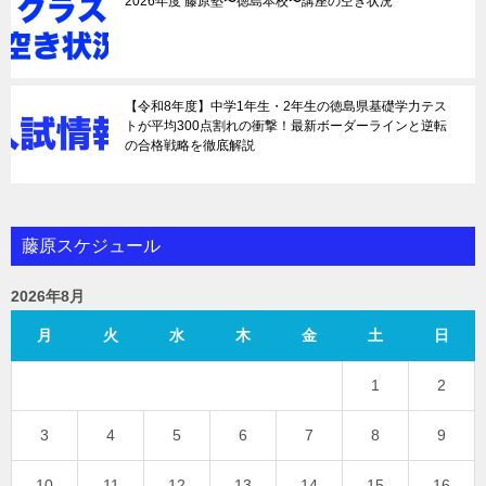
2026年度 藤原塾〜徳島本校〜講座の空き状況
【令和8年度】中学1年生・2年生の徳島県基礎学力テス
トが平均300点割れの衝撃！最新ボーダーラインと逆転
の合格戦略を徹底解説
藤原スケジュール
2026年8月
月
火
水
木
金
土
日
1
2
3
4
5
6
7
8
9
10
11
12
13
14
15
16