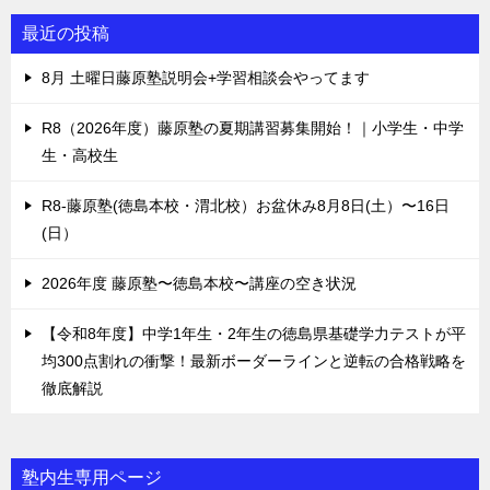
最近の投稿
8月 土曜日藤原塾説明会+学習相談会やってます
R8（2026年度）藤原塾の夏期講習募集開始！｜小学生・中学
生・高校生
R8-藤原塾(徳島本校・渭北校）お盆休み8月8日(土）〜16日
(日）
2026年度 藤原塾〜徳島本校〜講座の空き状況
【令和8年度】中学1年生・2年生の徳島県基礎学力テストが平
均300点割れの衝撃！最新ボーダーラインと逆転の合格戦略を
徹底解説
塾内生専用ページ