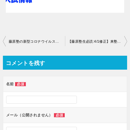
投
藤原塾の新型コロナウイルス対策
【藤原塾生必読:4/1修正】来塾のための藤原塾ガイドラインを設定（3/2~継続）
稿
ナ
コメントを残す
ビ
ゲ
名前
必須
ー
シ
ョ
ン
メール（公開されません）
必須