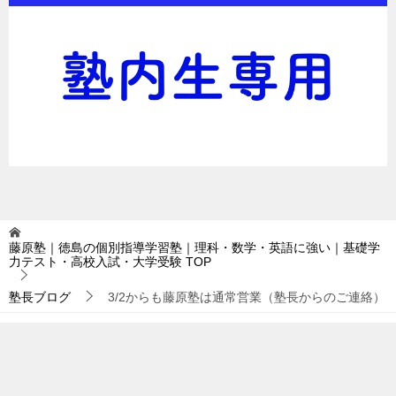
藤原塾｜徳島の個別指導学習塾｜理科・数学・英語に強い｜基礎学
力テスト・高校入試・大学受験
TOP
塾長ブログ
3/2からも藤原塾は通常営業（塾長からのご連絡）
TOPへ
シェア
© 2016 藤原塾｜徳島の個別指導学習塾｜理科・数学・英語に強い｜基礎学力
テスト・高校入試・大学受験