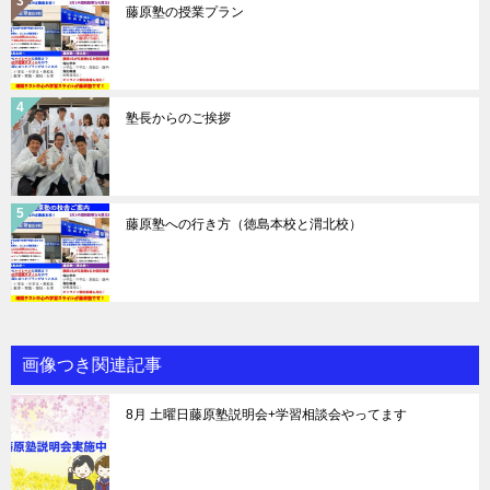
藤原塾の授業プラン
塾長からのご挨拶
藤原塾への行き方（徳島本校と渭北校）
画像つき関連記事
8月 土曜日藤原塾説明会+学習相談会やってます