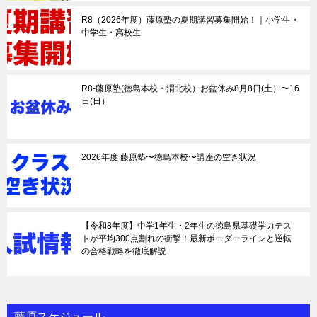
R8（2026年度）藤原塾の夏期講習募集開始！｜小学生・
中学生・高校生
R8-藤原塾(徳島本校・渭北校）お盆休み8月8日(土）〜16
日(日）
2026年度 藤原塾〜徳島本校〜講座の空き状況
【令和8年度】中学1年生・2年生の徳島県基礎学力テス
トが平均300点割れの衝撃！最新ボーダーラインと逆転
の合格戦略を徹底解説
藤原スケジュール