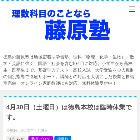
徳島の藤原塾は地域密着型学習塾。理科（物理・化学・生物）・数
学・英語に強く、国語・社会を含む5科目に対応。小学生から高校
生・既卒生まで、基礎学力テスト・高校入試・大学受験を少人数制
の個別指導で徹底サポート。講師との対話を大切にした授業と自習
室完備、オンライン家庭教師にも対応。無料体験受付中！
4月30日（土曜日）は徳島本校は臨時休業で
す。
公開日：
2022年4月29日
お知らせ
塾長ブログ
徳島校