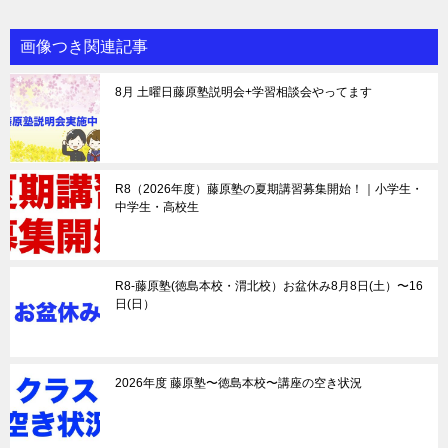
画像つき関連記事
8月 土曜日藤原塾説明会+学習相談会やってます
R8（2026年度）藤原塾の夏期講習募集開始！｜小学生・
中学生・高校生
R8-藤原塾(徳島本校・渭北校）お盆休み8月8日(土）〜16
日(日）
2026年度 藤原塾〜徳島本校〜講座の空き状況