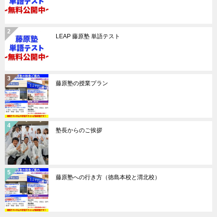
LEAP 藤原塾 単語テスト
藤原塾の授業プラン
塾長からのご挨拶
藤原塾への行き方（徳島本校と渭北校）