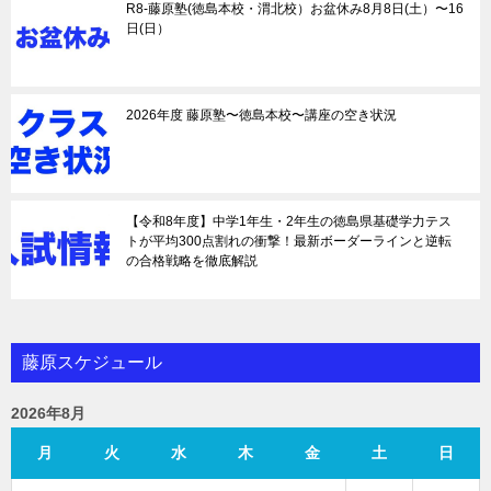
R8-藤原塾(徳島本校・渭北校）お盆休み8月8日(土）〜16
日(日）
2026年度 藤原塾〜徳島本校〜講座の空き状況
【令和8年度】中学1年生・2年生の徳島県基礎学力テス
トが平均300点割れの衝撃！最新ボーダーラインと逆転
の合格戦略を徹底解説
藤原スケジュール
2026年8月
月
火
水
木
金
土
日