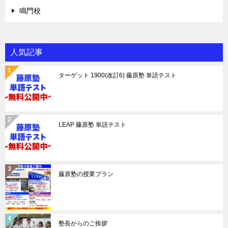
鳴門校
人気記事
ターゲット 1900(改訂6) 藤原塾 単語テスト
LEAP 藤原塾 単語テスト
藤原塾の授業プラン
塾長からのご挨拶