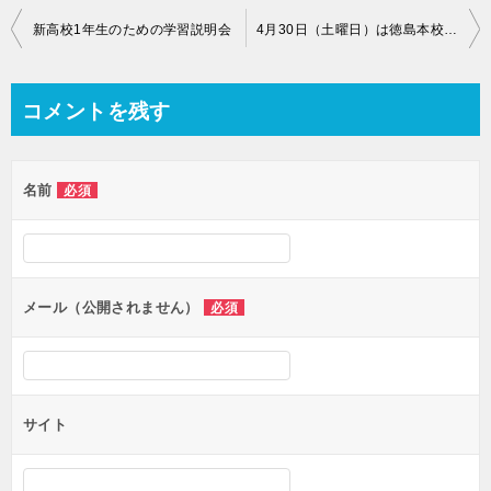
投
新高校1年生のための学習説明会
4月30日（土曜日）は徳島本校は臨時休業です。
稿
ナ
コメントを残す
ビ
ゲ
名前
必須
ー
シ
ョ
ン
メール（公開されません）
必須
サイト