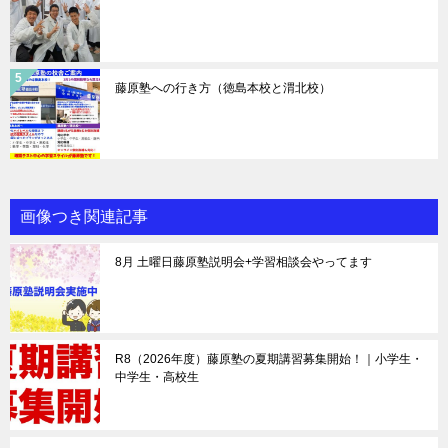
藤原塾への行き方（徳島本校と渭北校）
画像つき関連記事
8月 土曜日藤原塾説明会+学習相談会やってます
R8（2026年度）藤原塾の夏期講習募集開始！｜小学生・
中学生・高校生