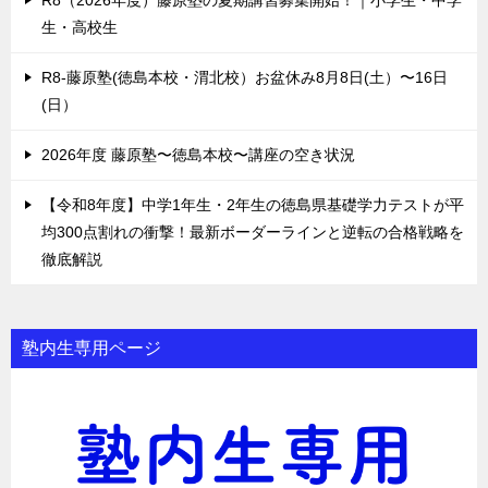
生・高校生
R8-藤原塾(徳島本校・渭北校）お盆休み8月8日(土）〜16日
(日）
2026年度 藤原塾〜徳島本校〜講座の空き状況
【令和8年度】中学1年生・2年生の徳島県基礎学力テストが平
均300点割れの衝撃！最新ボーダーラインと逆転の合格戦略を
徹底解説
塾内生専用ページ