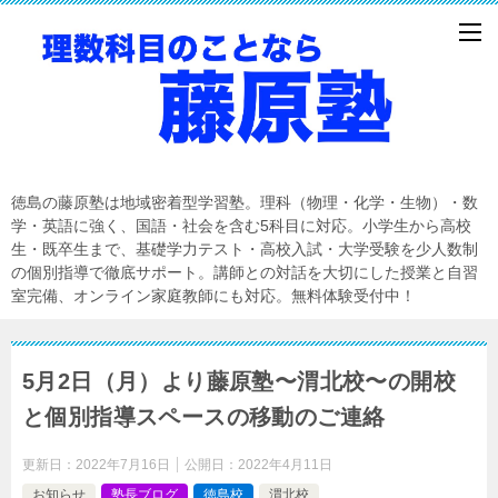
徳島の藤原塾は地域密着型学習塾。理科（物理・化学・生物）・数
学・英語に強く、国語・社会を含む5科目に対応。小学生から高校
生・既卒生まで、基礎学力テスト・高校入試・大学受験を少人数制
の個別指導で徹底サポート。講師との対話を大切にした授業と自習
室完備、オンライン家庭教師にも対応。無料体験受付中！
5月2日（月）より藤原塾〜渭北校〜の開校
と個別指導スペースの移動のご連絡
更新日：
2022年7月16日
公開日：
2022年4月11日
お知らせ
塾長ブログ
徳島校
渭北校