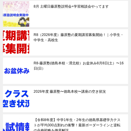
8月 土曜日藤原塾説明会+学習相談会やってます
R8（2026年度）藤原塾の夏期講習募集開始！｜小学生・
中学生・高校生
R8-藤原塾(徳島本校・渭北校）お盆休み8月8日(土）〜16
日(日）
2026年度 藤原塾〜徳島本校〜講座の空き状況
【令和8年度】中学1年生・2年生の徳島県基礎学力テス
トが平均300点割れの衝撃！最新ボーダーラインと逆転
の合格戦略を徹底解説