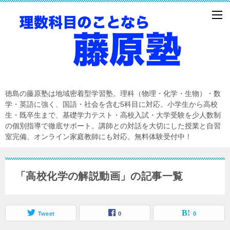
徳島の藤原塾は地域密着型学習塾。理科（物理・化学・生物）・数
学・英語に強く、国語・社会を含む5科目に対応。小学生から高校
生・既卒生まで、基礎学力テスト・高校入試・大学受験を少人数制
の個別指導で徹底サポート。講師との対話を大切にした授業と自習
室完備、オンライン家庭教師にも対応。無料体験受付中！
「高校化学の解説動画」の記事一覧
Tweet
0
0