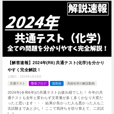
【解答速報】2024年(R6) 共通テスト(化学)を分かり
やすく完全解説！
公開日：
2024年1月19日
共通テスト
塾長ブログ
徳島校
高校化学の解説動画
2024年(令和6年)の共通テストお疲れ様でした！ 今年の共
通テストも去年と変わらず文章量が多く多くかなり大変だ
ったと思います・・・ 結果が良かった人も悪かった人も二
次試験まであと少し！ ここで気持ちを切り替えて、二次試
[…]