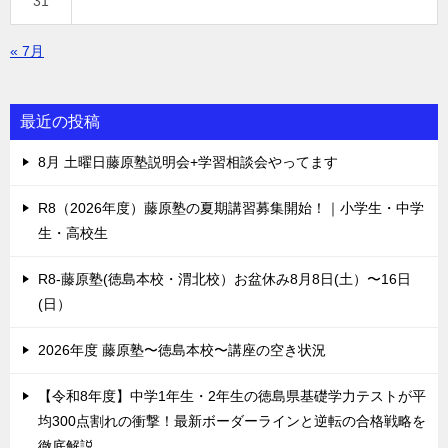
31
« 7月
最近の投稿
8月 土曜日藤原塾説明会+学習相談会やってます
R8（2026年度）藤原塾の夏期講習募集開始！｜小学生・中学
生・高校生
R8-藤原塾(徳島本校・渭北校）お盆休み8月8日(土）〜16日
(日）
2026年度 藤原塾〜徳島本校〜講座の空き状況
【令和8年度】中学1年生・2年生の徳島県基礎学力テストが平
均300点割れの衝撃！最新ボーダーラインと逆転の合格戦略を
徹底解説