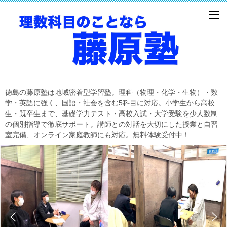
徳島の藤原塾は地域密着型学習塾。理科（物理・化学・生物）・数
学・英語に強く、国語・社会を含む5科目に対応。小学生から高校
生・既卒生まで、基礎学力テスト・高校入試・大学受験を少人数制
の個別指導で徹底サポート。講師との対話を大切にした授業と自習
室完備、オンライン家庭教師にも対応。無料体験受付中！