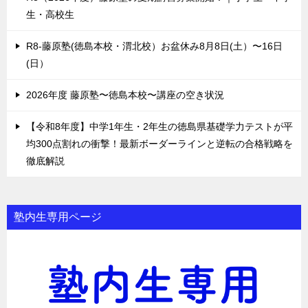
生・高校生
R8-藤原塾(徳島本校・渭北校）お盆休み8月8日(土）〜16日
(日）
2026年度 藤原塾〜徳島本校〜講座の空き状況
【令和8年度】中学1年生・2年生の徳島県基礎学力テストが平
均300点割れの衝撃！最新ボーダーラインと逆転の合格戦略を
徹底解説
塾内生専用ページ