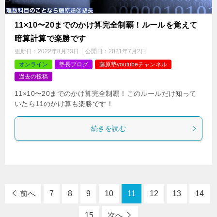
11×10〜20までのかけ算完全制覇！ルールを覚えて
暗算計算で楽勝です
更新日：
2022年8月23日
公開日：
2021年7月2日
オンライン
塾長ブログ
藤原塾youtubeチャンネル
過去の投稿
11×10〜20までのかけ算完全制覇！このルールだけ知って
いたら11のかけ算も楽勝です！
続きを読む
前へ
7
8
9
10
11
12
13
14
15
次へ