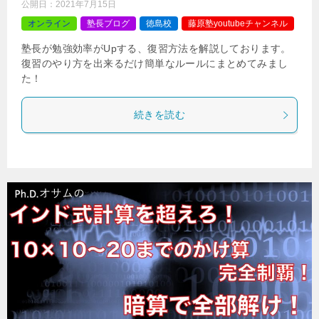
公開日：
2021年7月15日
オンライン
塾長ブログ
徳島校
藤原塾youtubeチャンネル
塾長が勉強効率がUpする、復習方法を解説しております。
復習のやり方を出来るだけ簡単なルールにまとめてみまし
た！
続きを読む