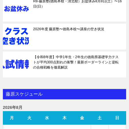
R8-藤原塾(徳島本校・渭北校）お盆休み8月8日(土）〜16
日(日）
2026年度 藤原塾〜徳島本校〜講座の空き状況
【令和8年度】中学1年生・2年生の徳島県基礎学力テス
トが平均300点割れの衝撃！最新ボーダーラインと逆転
の合格戦略を徹底解説
藤原スケジュール
2026年8月
月
火
水
木
金
土
日