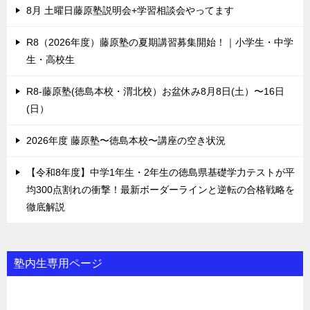
8月 土曜日藤原塾説明会+学習相談会やってます
R8（2026年度）藤原塾の夏期講習募集開始！｜小学生・中学
生・高校生
R8-藤原塾(徳島本校・渭北校）お盆休み8月8日(土）〜16日
(日）
2026年度 藤原塾〜徳島本校〜講座の空き状況
【令和8年度】中学1年生・2年生の徳島県基礎学力テストが平
均300点割れの衝撃！最新ボーダーラインと逆転の合格戦略を
徹底解説
塾内生専用ページ