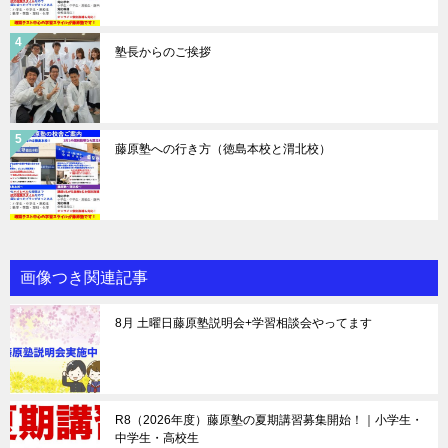
塾長からのご挨拶
藤原塾への行き方（徳島本校と渭北校）
画像つき関連記事
8月 土曜日藤原塾説明会+学習相談会やってます
R8（2026年度）藤原塾の夏期講習募集開始！｜小学生・
中学生・高校生