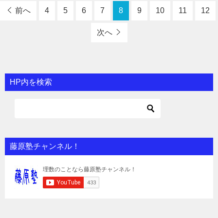
前へ
4
5
6
7
8
9
10
11
12
次へ
HP内を検索
藤原塾チャンネル！