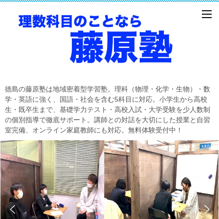
徳島の藤原塾は地域密着型学習塾。理科（物理・化学・生物）・数
学・英語に強く、国語・社会を含む5科目に対応。小学生から高校
生・既卒生まで、基礎学力テスト・高校入試・大学受験を少人数制
の個別指導で徹底サポート。講師との対話を大切にした授業と自習
室完備、オンライン家庭教師にも対応。無料体験受付中！