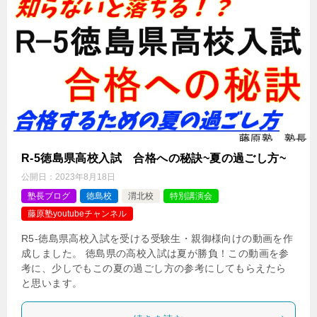
R-5徳島県高校入試 合格への秘訣~夏の過ごし方~
公開日：
2023年8月18日
塾長ブログ
徳島校
渭北校
特別講演会
藤原塾youtubeチャンネル
R5-徳島県高校入試を受ける受験生・親御様向けの動画を作
成しました。 徳島県の高校入試は夏が勝負！この動画を参
考に、少しでもこの夏の過ごし方の参考にしてもらえたら
と思います。