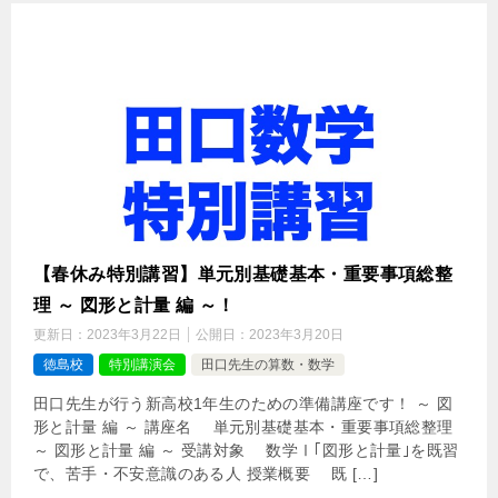
【春休み特別講習】単元別基礎基本・重要事項総整
理 ～ 図形と計量 編 ～！
更新日：
2023年3月22日
公開日：
2023年3月20日
徳島校
特別講演会
田口先生の算数・数学
田口先生が行う新高校1年生のための準備講座です！ ～ 図
形と計量 編 ～ 講座名 単元別基礎基本・重要事項総整理
～ 図形と計量 編 ～ 受講対象 数学Ⅰ｢図形と計量｣を既習
で、苦手・不安意識のある人 授業概要 既 […]