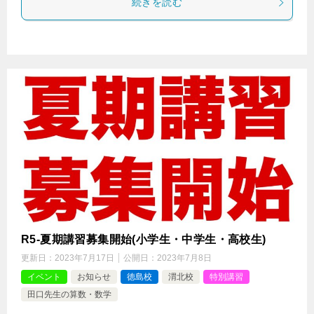
続きを読む
R5-夏期講習募集開始(小学生・中学生・高校生)
更新日：
2023年7月17日
公開日：
2023年7月8日
イベント
お知らせ
徳島校
渭北校
特別講習
田口先生の算数・数学