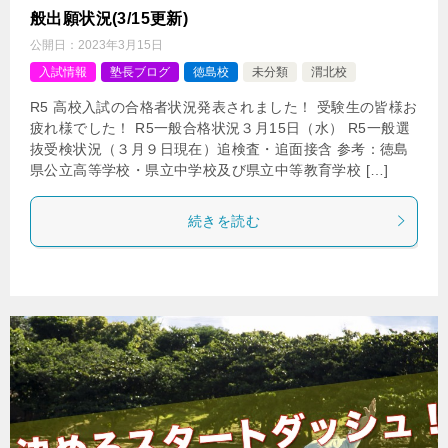
般出願状況(3/15更新)
公開日：
2023年3月15日
入試情報
塾長ブログ
徳島校
未分類
渭北校
R5 高校入試の合格者状況発表されました！ 受験生の皆様お
疲れ様でした！ R5一般合格状況３月15日（水） R5一般選
抜受検状況（３月９日現在）追検査・追面接含 参考：徳島
県公立高等学校・県立中学校及び県立中等教育学校 […]
続きを読む