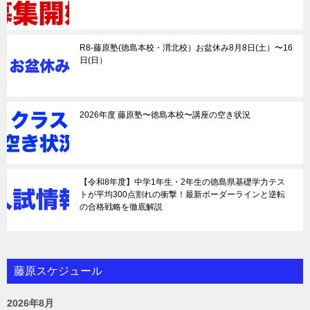
R8-藤原塾(徳島本校・渭北校）お盆休み8月8日(土）〜16
日(日）
2026年度 藤原塾〜徳島本校〜講座の空き状況
【令和8年度】中学1年生・2年生の徳島県基礎学力テス
トが平均300点割れの衝撃！最新ボーダーラインと逆転
の合格戦略を徹底解説
藤原スケジュール
2026年8月