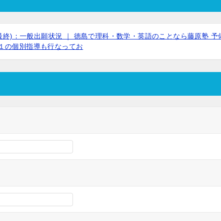
状況(最終)：一般出願状況 ｜ 徳島で理科・数学・英語のことなら藤原塾 予
１の個別指導も行なってお