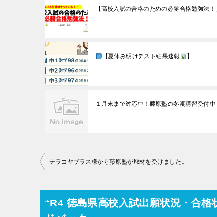
【高校入試の合格のための必勝合格勉強法！
【夏休み明けテスト結果速報
】
１月末まで対応中！藤原塾の冬期講習受付中
投
テラコヤプラス様から藤原塾が取材を受けました。
稿
ナ
“R4 徳島県高校入試出願状況・合格状
ビ