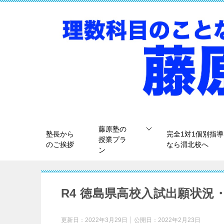
藤原塾の
塾長から
完全1対1個別指導
授業プラ
のご挨拶
なら渭北校へ
ン
R4 徳島県高校入試出願状況・
更新日：
2022年3月29日
公開日：
2022年2月23日