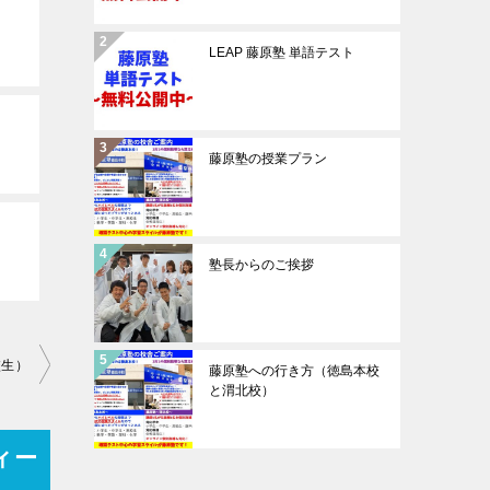
LEAP 藤原塾 単語テスト
藤原塾の授業プラン
塾長からのご挨拶
校生）
藤原塾への行き方（徳島本校
と渭北校）
ィー