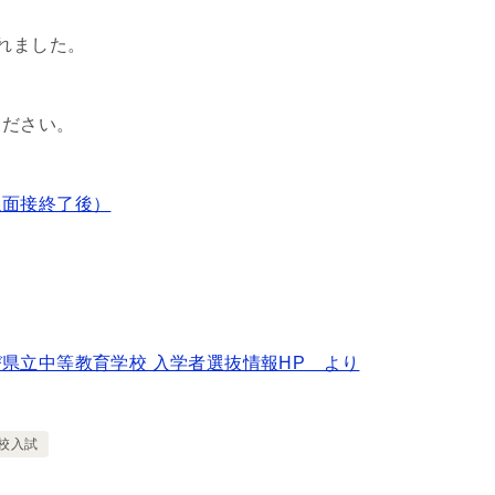
れました。
ください。
追面接終了後）
県立中等教育学校 入学者選抜情報HP より
校入試