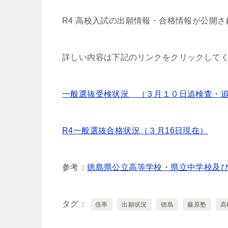
R4 高校入試の出願情報・合格情報が公開さ
詳しい内容は下記のリンクをクリックして
一般選抜受検状況 （３月１０日追検査・
R4一般選抜合格状況（３月16日現在）
参考：
徳島県公立高等学校・県立中学校及び
タグ
倍率
出願状況
徳島
藤原塾
高