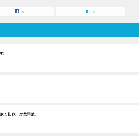
0
0
生)
関数と指数・対数関数」