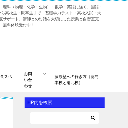
。理科（物理・化学・生物）・数学・英語に強く、国語・
から高校生・既卒生まで、基礎学力テスト・高校入試・大
底サポート。講師との対話を大切にした授業と自習室完
。無料体験受付中！
お問
食スペ
藤原塾への行き方（徳島
い合
本校と渭北校）
わせ
HP内を検索