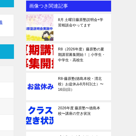
画像つき関連記事
8月 土曜日藤原塾説明会+学
備
習相談会やってます
R8（2026年度）藤原塾の夏
期講習募集開始！｜小学生・
中学生・高校生
R8-藤原塾(徳島本校・渭北
校）お盆休み8月8日(土）〜
16日(日）
2026年度 藤原塾〜徳島本
校〜講座の空き状況