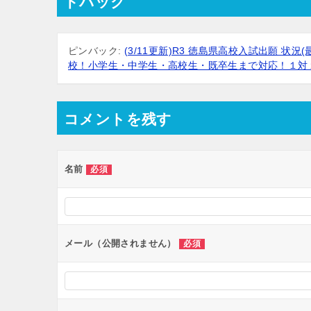
ドバック
ゲ
ー
シ
ピンバック:
(3/11更新)R3 徳島県高校入試出願 
校！小学生・中学生・高校生・既卒生まで対応！１対
ョ
ン
コメントを残す
名前
必須
メール（公開されません）
必須