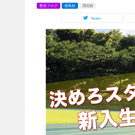
塾長ブログ
徳島校
渭北校
Tweet