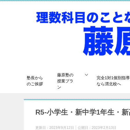
藤原塾の
塾長から
完全1対1個別指導
授業プラ
のご挨拶
なら渭北校へ
ン
R5-小学生・新中学1年生・
更新日：
2023年9月12日
公開日：
2023年2月13日