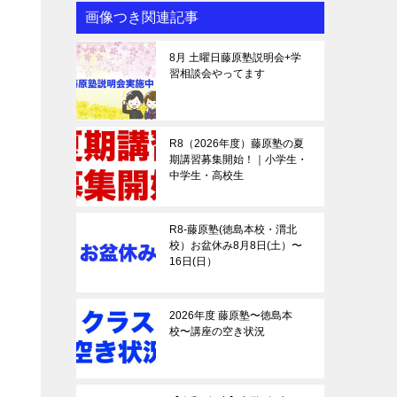
画像つき関連記事
8月 土曜日藤原塾説明会+学
習相談会やってます
R8（2026年度）藤原塾の夏
期講習募集開始！｜小学生・
中学生・高校生
R8-藤原塾(徳島本校・渭北
校）お盆休み8月8日(土）〜
16日(日）
2026年度 藤原塾〜徳島本
校〜講座の空き状況