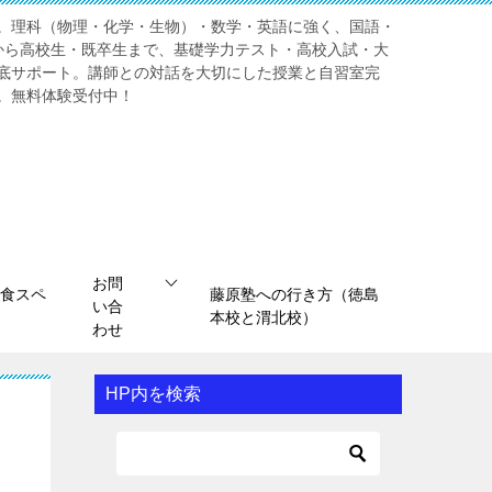
。理科（物理・化学・生物）・数学・英語に強く、国語・
から高校生・既卒生まで、基礎学力テスト・高校入試・大
底サポート。講師との対話を大切にした授業と自習室完
。無料体験受付中！
お問
食スペ
藤原塾への行き方（徳島
い合
本校と渭北校）
わせ
HP内を検索