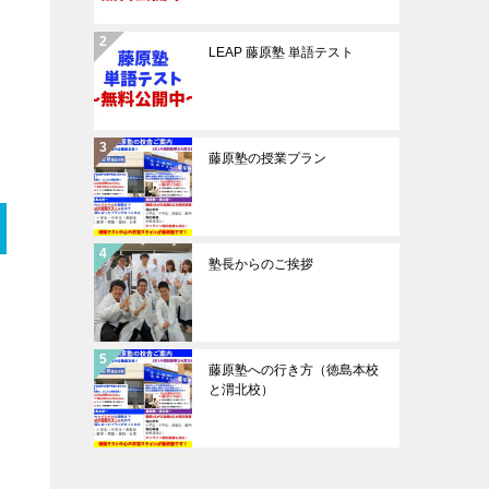
LEAP 藤原塾 単語テスト
藤原塾の授業プラン
塾長からのご挨拶
藤原塾への行き方（徳島本校
と渭北校）