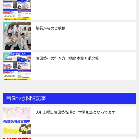
塾長からのご挨拶
藤原塾への行き方（徳島本校と渭北校）
画像つき関連記事
8月 土曜日藤原塾説明会+学習相談会やってます