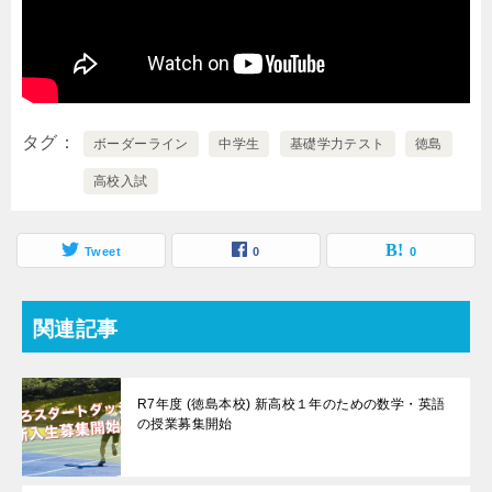
タグ
ボーダーライン
中学生
基礎学力テスト
徳島
高校入試
Tweet
0
0
関連記事
R7年度 (徳島本校) 新高校１年のための数学・英語
の授業募集開始