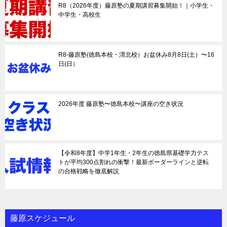
R8（2026年度）藤原塾の夏期講習募集開始！｜小学生・
中学生・高校生
R8-藤原塾(徳島本校・渭北校）お盆休み8月8日(土）〜16
日(日）
2026年度 藤原塾〜徳島本校〜講座の空き状況
【令和8年度】中学1年生・2年生の徳島県基礎学力テス
トが平均300点割れの衝撃！最新ボーダーラインと逆転
の合格戦略を徹底解説
藤原スケジュール