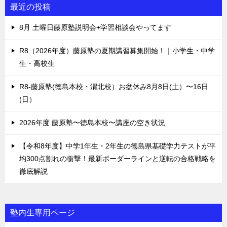
最近の投稿
8月 土曜日藤原塾説明会+学習相談会やってます
R8（2026年度）藤原塾の夏期講習募集開始！｜小学生・中学
生・高校生
R8-藤原塾(徳島本校・渭北校）お盆休み8月8日(土）〜16日
(日）
2026年度 藤原塾〜徳島本校〜講座の空き状況
【令和8年度】中学1年生・2年生の徳島県基礎学力テストが平
均300点割れの衝撃！最新ボーダーラインと逆転の合格戦略を
徹底解説
塾内生専用ページ