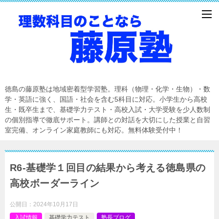
徳島の藤原塾は地域密着型学習塾。理科（物理・化学・生物）・数
学・英語に強く、国語・社会を含む5科目に対応。小学生から高校
生・既卒生まで、基礎学力テスト・高校入試・大学受験を少人数制
の個別指導で徹底サポート。講師との対話を大切にした授業と自習
室完備、オンライン家庭教師にも対応。無料体験受付中！
R6-基礎学１回目の結果から考える徳島県の
高校ボーダーライン
公開日：
2024年10月17日
入試情報
基礎学力テスト
塾長ブログ