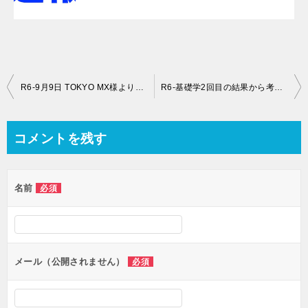
投
R6-9月9日 TOKYO MX様より塾長が取材を受けました。
R6-基礎学2回目の結果から考える徳島県の高校ボーダーライン
稿
ナ
コメントを残す
ビ
ゲ
名前
必須
ー
シ
ョ
ン
メール（公開されません）
必須