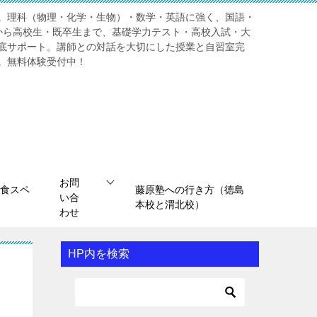
。理科（物理・化学・生物）・数学・英語に強く、国語・
から高校生・既卒生まで、基礎学力テスト・高校入試・大
底サポート。講師との対話を大切にした授業と自習室完
。無料体験受付中！
お問
食スペ
藤原塾への行き方（徳島
い合
本校と渭北校）
わせ
HP内を検索