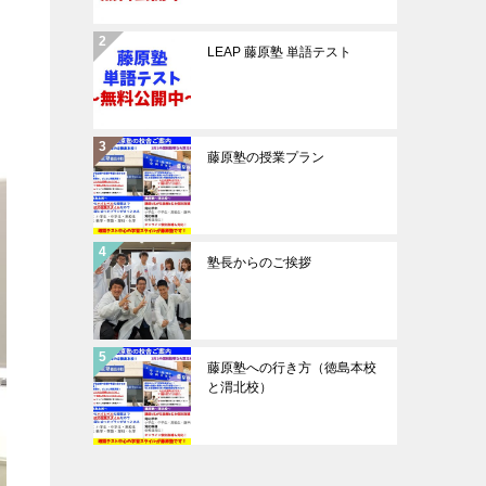
LEAP 藤原塾 単語テスト
藤原塾の授業プラン
塾長からのご挨拶
藤原塾への行き方（徳島本校
と渭北校）