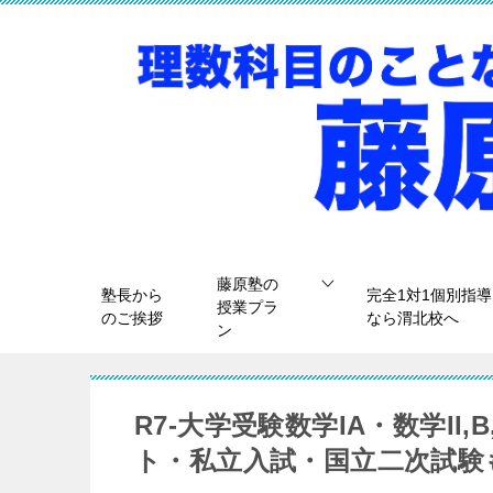
藤原塾の
塾長から
完全1対1個別指導
授業プラ
のご挨拶
なら渭北校へ
ン
R7-大学受験数学IA・数学II,
ト・私立入試・国立二次試験も