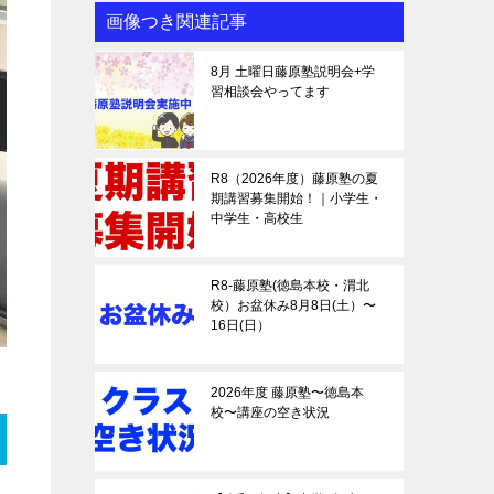
画像つき関連記事
8月 土曜日藤原塾説明会+学
習相談会やってます
R8（2026年度）藤原塾の夏
期講習募集開始！｜小学生・
中学生・高校生
R8-藤原塾(徳島本校・渭北
校）お盆休み8月8日(土）〜
16日(日）
2026年度 藤原塾〜徳島本
校〜講座の空き状況