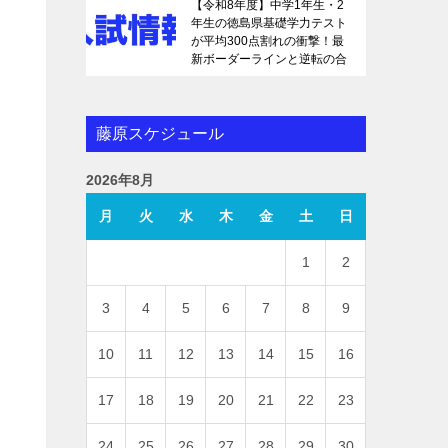
【令和8年度】中学1年生・2
年生の徳島県基礎学力テスト
が平均300点割れの衝撃！最
新ボーダーラインと逆転の合
格戦略を徹底解説
が
藤原スケジュール
2026年8月
月
火
水
木
金
土
日
1
2
3
4
5
6
7
8
9
10
11
12
13
14
15
16
17
18
19
20
21
22
23
24
25
26
27
28
29
30