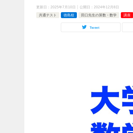
更新日：
2025年7月10日
公開日：
2024年12月8日
共通テスト
徳島校
田口先生の算数・数学
講座
Tweet