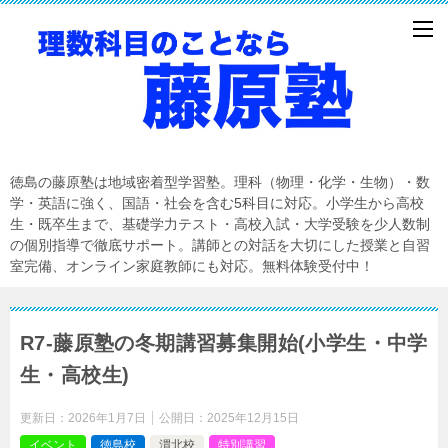
徳島の藤原塾は地域密着型学習塾。理科（物理・化学・生物）・数
学・英語に強く、国語・社会を含む5科目に対応。小学生から高校
生・既卒生まで、基礎学力テスト・高校入試・大学受験を少人数制
の個別指導で徹底サポート。講師との対話を大切にした授業と自習
室完備、オンライン家庭教師にも対応。無料体験受付中！
R7-藤原塾の冬期講習募集開始(小学生・中学
生・高校生)
更新日：
2026年1月7日
公開日：
2025年12月15日
イベント
徳島校
渭北校
特別講習