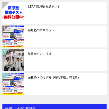
LEAP 藤原塾 単語テスト
藤原塾の授業プラン
塾長からのご挨拶
藤原塾への行き方（徳島本校と渭北校）
画像つき関連記事