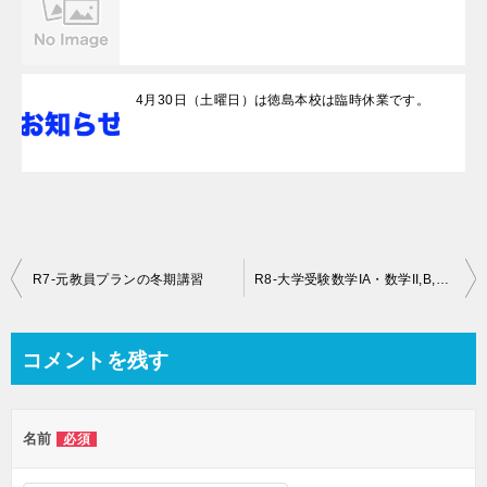
4月30日（土曜日）は徳島本校は臨時休業です。
投
R7-元教員プランの冬期講習
R8-大学受験数学IA・数学II,B,C,・数学III,C 受験対策講座（共通テスト・私立入試・国立二次試験も対応) 募集開始
稿
ナ
コメントを残す
ビ
ゲ
名前
必須
ー
シ