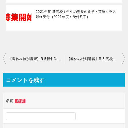
2021年度 新高校１年生の塾長の化学・英語クラス
最終受付（2021年度：受付終了）
投
【春休み特別講習】R-5新中学1年生の準備講座！
【春休み特別講習】R-5 高校準備講座
稿
ナ
コメントを残す
ビ
ゲ
名前
必須
ー
シ
ョ