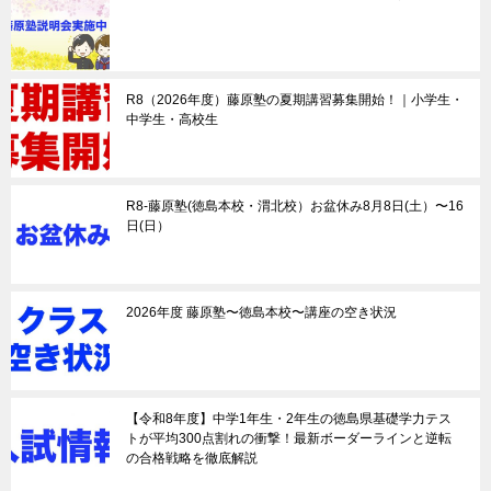
R8（2026年度）藤原塾の夏期講習募集開始！｜小学生・
中学生・高校生
R8-藤原塾(徳島本校・渭北校）お盆休み8月8日(土）〜16
日(日）
2026年度 藤原塾〜徳島本校〜講座の空き状況
【令和8年度】中学1年生・2年生の徳島県基礎学力テス
トが平均300点割れの衝撃！最新ボーダーラインと逆転
の合格戦略を徹底解説