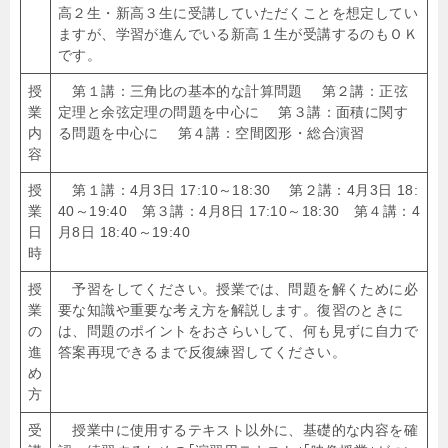
高２生・新高３生に受講していただくことを想定してい
ますが、学習が進んでいる新高１生が受講するのもＯＫ
です。
授
第１講：三角比の基本的な計算問題 第２講：正弦
業
定理と余弦定理の問題を中心に 第３講：面積に関す
内
る問題を中心に 第４講：空間図形・総合演習
容
授
第１講：4月3日 17:10～18:30 第２講：4月3日 18:
業
40～19:40 第３講：4月8日 17:10～18:30 第４講：4
日
月8日 18:40～19:40
時
授
予習をしてください。授業では、問題を解くために必
業
要な知識や重要な考え方を解説します。復習のときに
の
は、問題のポイントをおさらいして、何も見ずに自力で
進
答案再現できるまで反復練習してください。
め
方
受
授業中に使用するテキスト以外に、基礎的な内容を確