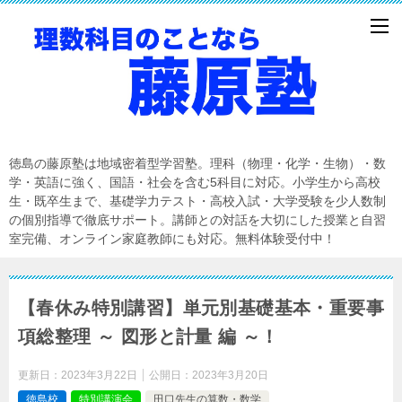
徳島の藤原塾は地域密着型学習塾。理科（物理・化学・生物）・数
学・英語に強く、国語・社会を含む5科目に対応。小学生から高校
生・既卒生まで、基礎学力テスト・高校入試・大学受験を少人数制
の個別指導で徹底サポート。講師との対話を大切にした授業と自習
室完備、オンライン家庭教師にも対応。無料体験受付中！
【春休み特別講習】単元別基礎基本・重要事
項総整理 ～ 図形と計量 編 ～！
更新日：
2023年3月22日
公開日：
2023年3月20日
徳島校
特別講演会
田口先生の算数・数学