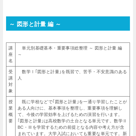
～ 図形と計量 編 ～
講
単元別基礎基本・重要事項総整理 ～ 図形と計量 編
座
～
名
受
数学Ⅰ｢図形と計量｣を既習で、苦手・不安意識のある
講
人
対
象
授
既に学校などで｢図形と計量｣を一通り学習したことが
業
ある人向けに、基本事項を整理し、重要事項を理解し
概
て、今後の学習効率を上げるための演習を行います。
要
｢図形と計量｣は高校数学の土台となる単元です。数学Ⅱ
BC・Ⅲを学習するための前提となる内容や考え方が含
まれています。大学入試においても重要な単元です。新