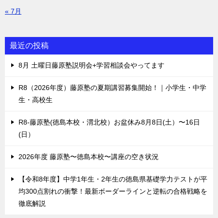
« 7月
最近の投稿
8月 土曜日藤原塾説明会+学習相談会やってます
R8（2026年度）藤原塾の夏期講習募集開始！｜小学生・中学
生・高校生
R8-藤原塾(徳島本校・渭北校）お盆休み8月8日(土）〜16日
(日）
2026年度 藤原塾〜徳島本校〜講座の空き状況
【令和8年度】中学1年生・2年生の徳島県基礎学力テストが平
均300点割れの衝撃！最新ボーダーラインと逆転の合格戦略を
徹底解説